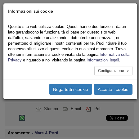
Chi siamo - Statuto
Informazioni sui cookie
Le nostre sedi
Servizi
Questo sito web utilizza cookie. Questi hanno due funzioni: da un
Iscriviti
lato garantiscono le funzionalità di base per questo sito web,
Ricerca
dall'altro, salvando e analizzando i dati utente anonimizzati, ci
Area Stampa
permettono di migliorare i nostri contenuti per te. Puoi ritirare il tuo
consenso all'utilizzo di questi cookie in qualsiasi momento. Trova
Privacy
ulteriori informazioni sui cookie visitando la pagina
Informativa sulla
TRASPORTI
Privacy
e riguardo a noi visitando la pagina
Informazioni legali
.
Configurazione
Toggle
navigation
Nega tutti i cookie
Accetta i cookie
Menu del sito
Toggle
navigati
Stampa
Email
Pdf
Argomento:
- Mare & Porti