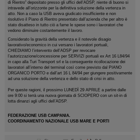
di Rientro” depositato presso gli uffici dell’ADSP, niente di buono si
intravede all’orizzonte per la definitiva soluzione della vertenza in
atto. Non a caso la USB aveva giudicato insufficiente e non
risolutivo il Piano di Rientro presentato dall’azienda che per altro è
stato disatteso in tutto ciò a farne le spese sono i lavoratori che
vedono diminuire costantemente il lavoro.
Considerato la gravità della vertenza e il notevole disagio
lavorativo/economico in cui versano i lavoratori portuali,
CHIEDIAMO l’intervento dell’ADSP per revocare
l’autorizzazione/concessione per SERVIZI portuali ex Art 16 L84/94
in capo alla Turi Transport srl e la conseguente ricollocazione dei
lavoratori all’interno del terminal così come previsto dal PIANO
ORGANICO PORTO e dall’art 16 L 84/94 per giungere positivamente
ad una soluzione della vertenza e dello stato di crisi in atto.
Per queste ragioni, il prossimo LUNEDÌ 29 APRILE a partire dalle
ore 9:00 si terrà una nuova giornata di SCIOPERO con un sit-in di
lotta dinanzi agli uffici dell’ADSP.
FEDERAZIONE USB CAMPANIA.
COORDINAMENTO NAZIONALE USB MARE E PORTI