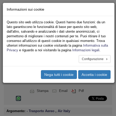
Chi siamo - Statuto
Informazioni sui cookie
Le nostre sedi
Servizi
Questo sito web utilizza cookie. Questi hanno due funzioni: da un
Iscriviti
lato garantiscono le funzionalità di base per questo sito web,
Ricerca
dall'altro, salvando e analizzando i dati utente anonimizzati, ci
Area Stampa
permettono di migliorare i nostri contenuti per te. Puoi ritirare il tuo
consenso all'utilizzo di questi cookie in qualsiasi momento. Trova
Privacy
ulteriori informazioni sui cookie visitando la pagina
Informativa sulla
TRASPORTI
Privacy
e riguardo a noi visitando la pagina
Informazioni legali
.
Configurazione
Toggle
navigation
Nega tutti i cookie
Accetta i cookie
Menu del sito
Toggle
navigati
Stampa
Email
Pdf
Argomento:
- Trasporto Aereo
,
Air Italy