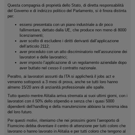
Questa compagnia di proprietà dello Stato, di diretta responsabilità
del Governo e di indirizzo politico del Parlamento, si è finora distinta
per:
essersi presentata con un piano industriale a dir poco
fallimentare, dettato dalla UE, che produce non meno di 8000
licenziamenti;
aver scelto di escludere i diritti derivanti dall’applicazione
dell’articolo 2112;
aver proceduto con un atto discriminatorio nell’assunzione dei
lavoratori e delle lavoratrici;
aver imposto l’applicazione di un regolamento aziendale dopo
aver buttato nel cesso il contratto nazionale.
Peraltro, ai lavoratori assunti da ITA si applicherà il jobs act e
verranno sottoposti a 3 mesi di prova, anche se tutti loro hanno
almeno 15/20 anni di anzianità professionale alle spalle.
Tutto questo mentre Alitalia arriva stremata ai suoi ultimi giorni, con i
lavoratori con il 50% dello stipendio e senza che i quasi 5000
dipendenti dell’handling e della manutenzione abbiano la minima idea
del loro futuro.
Per questi motivi, riteniamo che nei prossimi giorni l’aeroporto di
Fiumicino debba diventare il centro di attenzione per tutti coloro che
lavorano o hanno lavorato in Alitalia e per tutti coloro che tengono al