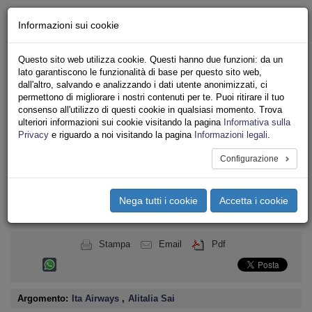
Chi siamo - Statuto
Informazioni sui cookie
Le nostre sedi
Servizi
Questo sito web utilizza cookie. Questi hanno due funzioni: da un
Iscriviti
lato garantiscono le funzionalità di base per questo sito web,
Ricerca
dall'altro, salvando e analizzando i dati utente anonimizzati, ci
Area Stampa
permettono di migliorare i nostri contenuti per te. Puoi ritirare il tuo
consenso all'utilizzo di questi cookie in qualsiasi momento. Trova
Privacy
ulteriori informazioni sui cookie visitando la pagina
Informativa sulla
TRASPORTI
Privacy
e riguardo a noi visitando la pagina
Informazioni legali
.
Configurazione
Toggle
navigation
Nega tutti i cookie
Accetta i cookie
Menu del sito
Toggle
navigati
Stampa
Email
Pdf
Argomento:
Ita Airways
,
Alitalia Sai