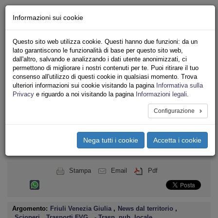
Chi siamo - Statuto
Informazioni sui cookie
Le nostre sedi
Servizi
Questo sito web utilizza cookie. Questi hanno due funzioni: da un
Iscriviti
lato garantiscono le funzionalità di base per questo sito web,
Ricerca
dall'altro, salvando e analizzando i dati utente anonimizzati, ci
Area Stampa
permettono di migliorare i nostri contenuti per te. Puoi ritirare il tuo
consenso all'utilizzo di questi cookie in qualsiasi momento. Trova
Privacy
ulteriori informazioni sui cookie visitando la pagina
Informativa sulla
TRASPORTI
Privacy
e riguardo a noi visitando la pagina
Informazioni legali
.
Configurazione
Toggle
navigation
Nega tutti i cookie
Accetta i cookie
Menu del sito
Toggle
navigati
Stampa
Email
Pdf
Argomento:
Friuli Venezia Giulia
,
News dal territorio
,
Scioperi
,
Trasporti FVG
,
- Trasp. pub. locale