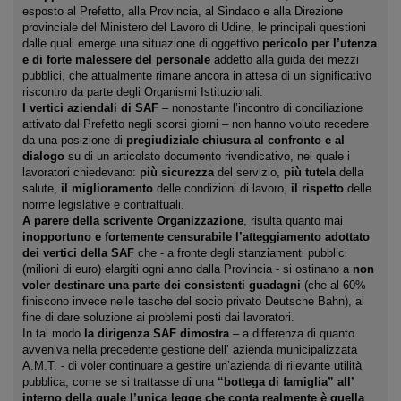
esposto al Prefetto, alla Provincia, al Sindaco e alla Direzione
provinciale del Ministero del Lavoro di Udine, le principali questioni
dalle quali emerge una situazione di oggettivo
pericolo per l’utenza
e di forte malessere del personale
addetto alla guida dei mezzi
pubblici, che attualmente rimane ancora in attesa di un significativo
riscontro da parte degli Organismi Istituzionali.
I vertici aziendali di SAF
– nonostante l’incontro di conciliazione
attivato dal Prefetto negli scorsi giorni – non hanno voluto recedere
da una posizione di
pregiudiziale chiusura al confronto e al
dialogo
su di un articolato documento rivendicativo, nel quale i
lavoratori chiedevano:
più sicurezza
del servizio,
più tutela
della
salute,
il miglioramento
delle condizioni di lavoro,
il rispetto
delle
norme legislative e contrattuali.
A parere della scrivente Organizzazione
, risulta quanto mai
inopportuno e fortemente censurabile l’atteggiamento adottato
dei vertici della SAF
che ‐ a fronte degli stanziamenti pubblici
(milioni di euro) elargiti ogni anno dalla Provincia ‐ si ostinano a
non
voler destinare una parte dei consistenti guadagni
(che al 60%
finiscono invece nelle tasche del socio privato Deutsche Bahn), al
fine di dare soluzione ai problemi posti dai lavoratori.
In tal modo
la dirigenza SAF dimostra
– a differenza di quanto
avveniva nella precedente gestione dell’ azienda municipalizzata
A.M.T. ‐ di voler continuare a gestire un’azienda di rilevante utilità
pubblica, come se si trattasse di una
“bottega di famiglia” all’
interno della quale l’unica legge che conta realmente è quella