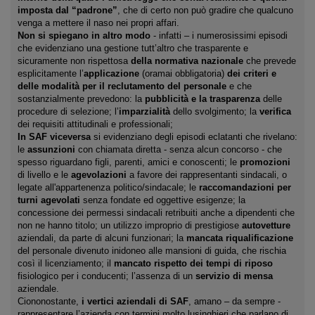
imposta dal “padrone”
, che di certo non può gradire che qualcuno
venga a mettere il naso nei propri affari.
Non si spiegano in altro modo
‐ infatti – i numerosissimi episodi
che evidenziano una gestione tutt’altro che trasparente e
sicuramente non rispettosa
della normativa nazionale
che prevede
esplicitamente l’
applicazione
(oramai obbligatoria)
dei criteri e
delle modalità per il reclutamento del personale
e che
sostanzialmente prevedono: la
pubblicità e la trasparenza
delle
procedure di selezione; l’
imparzialità
dello svolgimento; la
verifica
dei requisiti attitudinali e professionali;
In SAF viceversa
si evidenziano degli episodi eclatanti che rivelano:
le
assunzioni
con chiamata diretta ‐ senza alcun concorso ‐ che
spesso riguardano figli, parenti, amici e conoscenti; le
promozioni
di livello e le
agevolazioni
a favore dei rappresentanti sindacali, o
legate all'appartenenza politico/sindacale; le
raccomandazioni per
turni agevolati
senza fondate ed oggettive esigenze; la
concessione dei permessi sindacali retribuiti anche a dipendenti che
non ne hanno titolo; un utilizzo improprio di prestigiose
autovetture
aziendali, da parte di alcuni funzionari; la
mancata riqualificazione
del personale divenuto inidoneo alle mansioni di guida, che rischia
così il licenziamento; il
mancato rispetto dei tempi di riposo
fisiologico per i conducenti; l’assenza di un
servizio di mensa
aziendale.
Ciononostante,
i vertici aziendali di SAF
, amano – da sempre ‐
rappresentare l’azienda con termini molto lusinghieri che parlano di