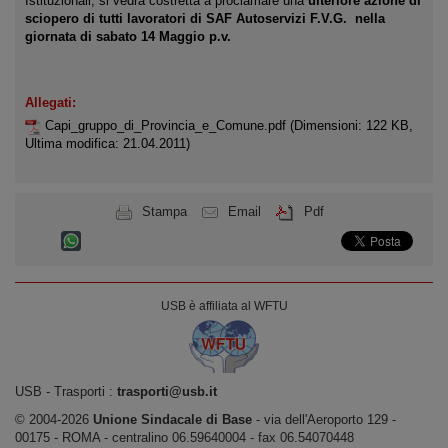
Istituzionali, si vedrà costretta a proclamare una
ulteriore azione di
sciopero di tutti lavoratori di SAF Autoservizi F.V.G. ­ nella
giornata di sabato 14 Maggio p.v.
Allegati:
Capi_gruppo_di_Provincia_e_Comune.pdf
(Dimensioni: 122 KB,
Ultima modifica: 21.04.2011)
Stampa
Email
Pdf
USB è affiliata al WFTU
USB ‐ Trasporti :
trasporti@usb.it
© 2004-2026
Unione Sindacale di Base
‐ via dell'Aeroporto 129 -
00175 - ROMA - centralino 06.59640004 - fax 06.54070448