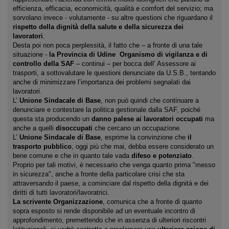
efficienza, efficacia, economicità, qualità e comfort del servizio; ma
sorvolano invece ‐ volutamente ‐ su altre questioni che riguardano il
rispetto della dignità della salute e della sicurezza dei
lavoratori
.
Desta poi non poca perplessità, il fatto che – a fronte di una tale
situazione ‐
la Provincia di Udine ­ Organismo di vigilanza e di
controllo della SAF
– continui – per bocca dell’ Assessore ai
trasporti, a sottovalutare le questioni denunciate da U.S.B., tentando
anche di minimizzare l’importanza dei problemi segnalati dai
lavoratori.
L’
Unione Sindacale di Base
, non può quindi che continuare a
denunciare e contestare la politica gestionale dalla SAF, poiché
questa sta producendo un
danno palese ai lavoratori occupati
ma
anche a quelli
disoccupati
che cercano un occupazione.
L’
Unione Sindacale di Base
, esprime la convinzione che
il
trasporto pubblico
, oggi più che mai, debba essere considerato un
bene comune e che in quanto tale vada
difeso e potenziato
.
Proprio per tali motivi, è necessario che venga quanto prima "messo
in sicurezza", anche a fronte della particolare crisi che sta
attraversando il paese, a cominciare dal rispetto della dignità e dei
diritti di tutti lavoratori/lavoratrici.
La scrivente Organizzazione
, comunica che a fronte di quanto
sopra esposto si rende disponibile ad un eventuale incontro di
approfondimento, premettendo che in assenza di ulteriori riscontri