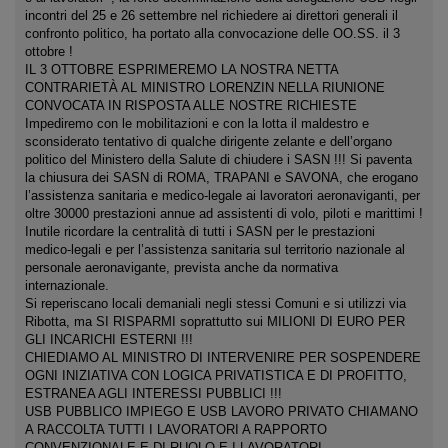
incontri del 25 e 26 settembre nel richiedere ai direttori generali il
confronto politico, ha portato alla convocazione delle OO.SS. il 3
ottobre !
IL 3 OTTOBRE ESPRIMEREMO LA NOSTRA NETTA
CONTRARIETÀ AL MINISTRO LORENZIN NELLA RIUNIONE
CONVOCATA IN RISPOSTA ALLE NOSTRE RICHIESTE
Impediremo con le mobilitazioni e con la lotta il maldestro e
sconsiderato tentativo di qualche dirigente zelante e dell’organo
politico del Ministero della Salute di chiudere i SASN !!! Si paventa
la chiusura dei SASN di ROMA, TRAPANI e SAVONA, che erogano
l’assistenza sanitaria e medico-legale ai lavoratori aeronaviganti, per
oltre 30000 prestazioni annue ad assistenti di volo, piloti e marittimi !
Inutile ricordare la centralità di tutti i SASN per le prestazioni
medico-legali e per l’assistenza sanitaria sul territorio nazionale al
personale aeronavigante, prevista anche da normativa
internazionale.
Si reperiscano locali demaniali negli stessi Comuni e si utilizzi via
Ribotta, ma SI RISPARMI soprattutto sui MILIONI DI EURO PER
GLI INCARICHI ESTERNI !!!
CHIEDIAMO AL MINISTRO DI INTERVENIRE PER SOSPENDERE
OGNI INIZIATIVA CON LOGICA PRIVATISTICA E DI PROFITTO,
ESTRANEA AGLI INTERESSI PUBBLICI !!!
USB PUBBLICO IMPIEGO E USB LAVORO PRIVATO CHIAMANO
A RACCOLTA TUTTI I LAVORATORI A RAPPORTO
CONVENZIONALE E DI RUOLO E I LAVORATORI