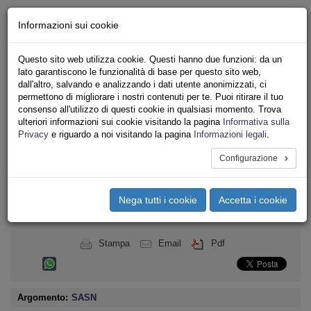
Chi siamo - Statuto
Informazioni sui cookie
Le nostre sedi
Servizi
Questo sito web utilizza cookie. Questi hanno due funzioni: da un
Iscriviti
lato garantiscono le funzionalità di base per questo sito web,
Ricerca
dall'altro, salvando e analizzando i dati utente anonimizzati, ci
Area Stampa
permettono di migliorare i nostri contenuti per te. Puoi ritirare il tuo
consenso all'utilizzo di questi cookie in qualsiasi momento. Trova
Privacy
ulteriori informazioni sui cookie visitando la pagina
Informativa sulla
TRASPORTI
Privacy
e riguardo a noi visitando la pagina
Informazioni legali
.
Configurazione
Toggle
navigation
Nega tutti i cookie
Accetta i cookie
Menu del sito
Toggle
navigati
Stampa
Email
Pdf
Argomento:
SASN