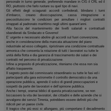
personale in turno generale, preferendo mandare in CIG il CRL ed il
RO, piuttosto che farlo ruotare su quel tipo di navi.
Gli effetti degli sciagurati accordi confederali, blindano i turni
d’imbarco, creano disoccupazione, cassa integrazione e
precostituiscono le condizioni per annullare i migliori contratti
strappati al padronato marittimo negli ultimi quarant’anni.
Alla faccia del mantenimento dei livelli salariali e contrattuali
sbandierati da Sindacato e Governo!
E’ urgente e necessario abolire gli accordi sul fuori convenzione,
anche in considerazione della mancata attuazione del piano
industriale ad esso collegato, ripristinare una condizione contrattuale
armonica che consenta la rotazione di tutti i lavoratori su tutte le
unità della flotta e dia garanzia di trascinamento dei salari e dei
contratti nel percorso di privatizzazione.
Infine a proposito di privatizzazione, riteniamo che essa non sia
affatto trasparente.
Il segreto posto dal commissario straordinario su tutte le fasi ed i
partecipanti alla gara estromette il controllo democratico da una
operazione pubblica, aprendo il solco di grandi preoccupazioni e
sospetti da parte dei lavoratori e dell’opinione pubblica.
Anche i tempi, oramai biblici di questa privatizzazione, se non
toccassero la vita dei lavoratori, dei cittadini e delle aziende che si
avvalgono dei servizi Tirrenia, potrebbero essere definiti più che
ridicoli per un paese civile.
Il tragico che più essi si allungano, più comportano il decadimento