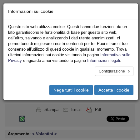
Chi siamo - Statuto
Informazioni sui cookie
Le nostre sedi
Servizi
Questo sito web utilizza cookie. Questi hanno due funzioni: da un
Iscriviti
lato garantiscono le funzionalità di base per questo sito web,
Ricerca
dall'altro, salvando e analizzando i dati utente anonimizzati, ci
Area Stampa
permettono di migliorare i nostri contenuti per te. Puoi ritirare il tuo
consenso all'utilizzo di questi cookie in qualsiasi momento. Trova
Privacy
ulteriori informazioni sui cookie visitando la pagina
Informativa sulla
TRASPORTI
Privacy
e riguardo a noi visitando la pagina
Informazioni legali
.
Configurazione
Toggle
navigation
Nega tutti i cookie
Accetta i cookie
Menu del sito
Toggle
navigati
Stampa
Email
Pdf
Argomento:
< Volantini >