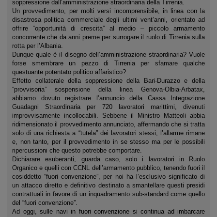
soppressione dall’amministrazione straordinaria della Tirrenia.
Un provvedimento, per molti versi incomprensibile, in linea con la
disastrosa politica commerciale degli ultimi vent’anni, orientato ad
offrire “opportunità di crescita” al medio – piccolo armamento
concorrente che da anni preme per surrogare il ruolo di Tirrenia sulla
rotta per l’Albania.
Dunque quale è il disegno dell’amministrazione straordinaria? Vuole
forse smembrare un pezzo di Tirrenia per sfamare qualche
questuante potentato politico affaristico?
Effetto collaterale della soppressione della Bari-Durazzo e della
“provvisoria” sospensione della linea Genova-Olbia-Arbatax,
abbiamo dovuto registrare l’annuncio della Cassa Integrazione
Guadagni Straordinaria per 720 lavoratori marittimi, divenuti
improvvisamente incollocabili. Sebbene il Ministro Matteoli abbia
ridimensionato il provvedimento annunciato, affermando che si tratta
solo di una richiesta a “tutela” dei lavoratori stessi, l’allarme rimane
e, non tanto, per il provvedimento in se stesso ma per le possibili
ripercussioni che questo potrebbe comportare.
Dichiarare esuberanti, guarda caso, solo i lavoratori in Ruolo
Organico e quelli con CCNL dell’armamento pubblico, tenendo fuori il
cosiddetto “fuori convenzione”, per noi ha l’esclusivo significato di
un attacco diretto e definitivo destinato a smantellare questi presidi
contrattuali in favore di un inquadramento sub-standard come quello
del “fuori convenzione”.
Ad oggi, sulle navi in fuori convenzione si continua ad imbarcare