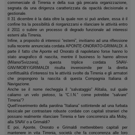
commerciale di Tirrenia e della sua già precaria organizzazione,
segnata da una dirigenza caratterizzata da opacità decisionale e
gestionale.
Il 31 dicembre è la data oltre la quale non si può andare, essa è il
confine tra la possibilità di riorganizzarsi e rilanciare le attività entro
il 2011 o subire un processo di degrado funzionale ad interessi
esterni alla Tirrenia.
Infine, a proposito di interessi “esterni”, invitiamo ad una riflessione
sulla recente annunciata cordata APONTE-ONORATO-GRIMALDI. A
parte il fatto che Aponte ed Onorato di napoletano forse hanno lo
stato anagrafico di nascita, mentre il business lo hanno altrove
(Milano/Svizzera), questa triplice cordata SNAV-
GNV/MOBY/GRIMALDI risulta inverosimile per la diretta
conflittualità d’interessi tra le attività svolte da Tirrenia e gli armatori
che propongono la nascita di questa Compagnia Italiana di
Navigazione.
Anche se il nome riecheggia il “salvataggio” Alitalia, sul quale
caliamo un velo pietoso, la “C.I.N.” come potrebbe “salvare”
Tirrenia”?
Quell’inserimento della parolina “Italiana” sottintende ad una furbata
lessicale per contrastare robuste cordate con capitali stranieri che
possano realmente rilanciare Tirrenia e fare concorrenza alla Moby,
alla SNAV o a Grimaldi?
E poi, Aponte, Onorato e Grimaldi metterebbero capitali per
mantenere in vita Tirrenia, società che fa concorrenza alle loro