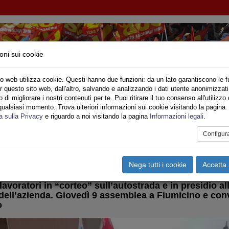
oni sui cookie
o web utilizza cookie. Questi hanno due funzioni: da un lato garantiscono le f
r questo sito web, dall'altro, salvando e analizzando i dati utente anonimizzati
di migliorare i nostri contenuti per te. Puoi ritirare il tuo consenso all'utilizzo 
qualsiasi momento. Trova ulteriori informazioni sui cookie visitando la pagina
o
Privato
Territori
Sociale
Speciali
Multimedia
Are
a sulla Privacy
e riguardo a noi visitando la pagina
Informazioni legali
.
Configur
tampa
Email
Pdf
asporti
,
Ita Airways
,
Alitalia Sai
Nega tutti i cookie
Accetta 
 lavoratori in “corteo” sull’autostrada e in presidio a
 dell’azienda. Giovedì 9 assemblea a Fiumicino e co
o