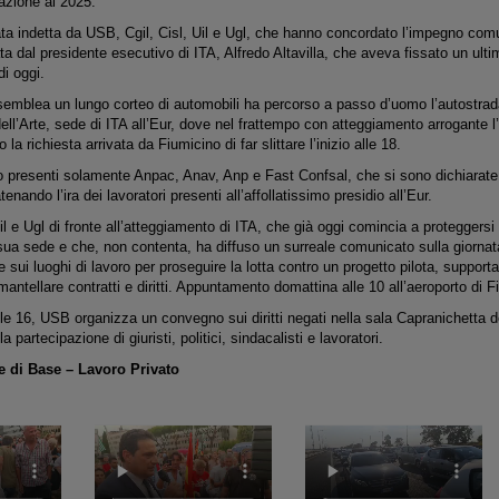
azione al 2025.
ta indetta da USB, Cgil, Cisl, Uil e Ugl, che hanno concordato l’impegno comu
a dal presidente esecutivo di ITA, Alfredo Altavilla, che aveva fissato un ulti
i oggi.
ssemblea un lungo corteo di automobili ha percorso a passo d’uomo l’autostr
ell’Arte, sede di ITA all’Eur, dove nel frattempo con atteggiamento arrogante l
 la richiesta arrivata da Fiumicino di far slittare l’inizio alle 18.
o presenti solamente Anpac, Anav, Anp e Fast Confsal, che si sono dichiarate d
enando l’ira dei lavoratori presenti all’affollatissimo presidio all’Eur.
il e Ugl di fronte all’atteggiamento di ITA, che già oggi comincia a proteggersi
 sua sede e che, non contenta, ha diffuso un surreale comunicato sulla giornata
ui luoghi di lavoro per proseguire la lotta contro un progetto pilota, support
antellare contratti e diritti. Appuntamento domattina alle 10 all’aeroporto di F
le 16, USB organizza un convegno sui diritti negati nella sala Capranichetta d
a partecipazione di giuristi, politici, sindacalisti e lavoratori.
 di Base – Lavoro Privato