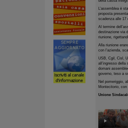
della cassa integr
L’assemblea è sta
proposta presentat
scadenza alle 17 d
Al termine dell’a
destinazione via d
riunione, rigettando
Alla riunione eran
con l’azienda, scat
USB, Cgil, Cisl, U
all’ingresso della
domani assemblee s
governo, teso a sm
Nel pomeriggio, al
Montecitorio, con l
Unione Sindacale