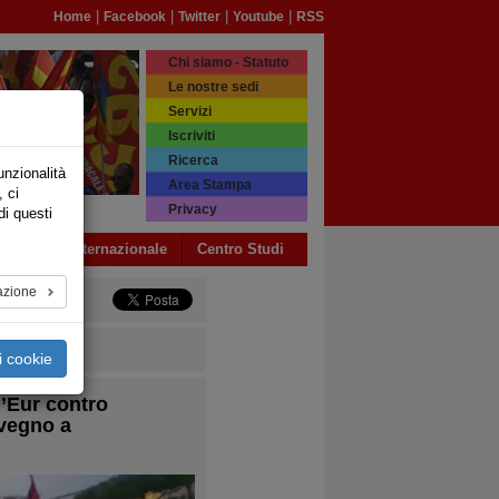
|
|
|
|
Home
Facebook
Twitter
Youtube
RSS
Chi siamo - Statuto
Le nostre sedi
Servizi
Iscriviti
Ricerca
unzionalità
Area Stampa
, ci
Privacy
di questi
a USB
Internazionale
Centro Studi
azione
i cookie
ll’Eur contro
nvegno a