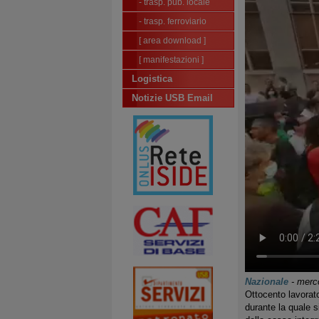
- trasp. pub. locale
- trasp. ferroviario
[ area download ]
[ manifestazioni ]
Logistica
Notizie USB Email
Nazionale
-
merco
Ottocento lavorato
durante la quale s