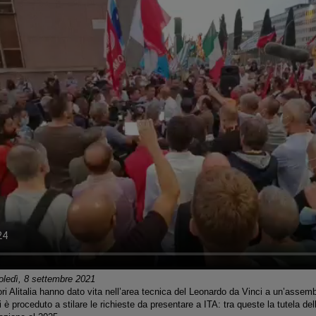
ledì, 8 settembre 2021
ri Alitalia hanno dato vita nell’area tecnica del Leonardo da Vinci a un’assem
i è proceduto a stilare le richieste da presentare a ITA: tra queste la tutela de