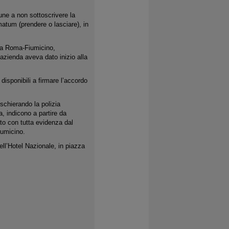
ne a non sottoscrivere la
matum (prendere o lasciare), in
ada Roma-Fiumicino,
’azienda aveva dato inizio alla
isponibili a firmare l’accordo
 schierando la polizia
, indicono a partire da
ato con tutta evidenza dal
iumicino.
ell’Hotel Nazionale, in piazza