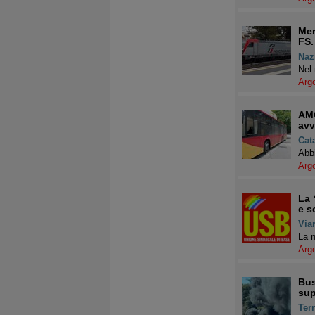
Mer
FS.
Naz
Nel 
Arg
AMC
avv
Cat
Abbi
Arg
La 
e s
Via
La n
Arg
Bus
sup
Ter