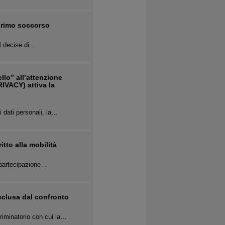
 primo soccorso
M decise di…
llo” all’attenzione
RIVACY) attiva la
 dati personali, la…
tto alla mobilità
mpartecipazione…
sclusa dal confronto
riminatorio con cui la…