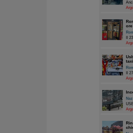
Anco
Arg
Rom
ore
Ro
Il 2
Arg
Usb
tax
Ro
Il 2
Arg
Inc
Naz
USB 
Arg
Rin
chi