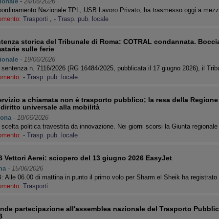
ionale
-
24/06/2026
Coordinamento Nazionale TPL, USB Lavoro Privato, ha trasmesso oggi a mezz
omento:
Trasporti
,
- Trasp. pub. locale
tenza storica del Tribunale di Roma: COTRAL condannata. Boccia
matarie sulle ferie
ionale
-
19/06/2026
sentenza n. 7116/2026 (RG 16484/2025, pubblicata il 17 giugno 2026), il Tr
omento:
- Trasp. pub. locale
servizio a chiamata non è trasporto pubblico; la resa della Regione
 diritto universale alla mobilità
ona
-
18/06/2026
scelta politica travestita da innovazione. Nei giorni scorsi la Giunta regiona
omento:
- Trasp. pub. locale
 Vettori Aerei: sciopero del 13 giugno 2026 EasyJet
ma
-
15/06/2026
 Alle 06.00 di mattina in punto il primo volo per Sharm el Sheik ha registra
omento:
Trasporti
nde partecipazione all'assemblea nazionale del Trasporto Pubblic
B