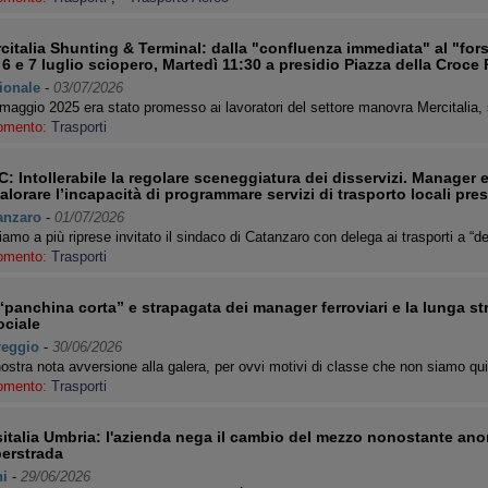
citalia Shunting & Terminal: dalla "confluenza immediata" al "fors
 6 e 7 luglio sciopero, Martedì 11:30 a presidio Piazza della Croc
ionale
-
03/07/2026
maggio 2025 era stato promesso ai lavoratori del settore manovra Mercitalia,
omento:
Trasporti
: Intollerabile la regolare sceneggiatura dei disservizi. Manager
alorare l’incapacità di programmare servizi di trasporto locali pres
anzaro
-
01/07/2026
amo a più riprese invitato il sindaco di Catanzaro con delega ai trasporti a “d
omento:
Trasporti
“panchina corta” e strapagata dei manager ferroviari e la lunga str
ociale
reggio
-
30/06/2026
ostra nota avversione alla galera, per ovvi motivi di classe che non siamo qu
omento:
Trasporti
italia Umbria: l'azienda nega il cambio del mezzo nonostante anom
erstrada
ni
-
29/06/2026