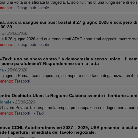
ra una volta si è sfiorata la tragedia. È solo l'ultimo di una lunga serie di ep
omento:
- Trasp. pub. locale
a, ancora sangue sui bus: basta! il 27 giugno 2026 è sciopero di 4
 00:30.
ma
-
26/06/2026
3 e il 26 giugno 2026 altri due conducenti ATAC sono stati aggrediti mentre s
omento:
- Trasp. pub. locale
-Taxi: uno sciopero contro “la democrazia a senso unico”. Il cam
i come parafulmine? Risponderemo con la lotta
ma
-
25/06/2026
7 giugno a Roma i taxi scioperano, nel rispetto delle fasce di garanzia con il 
omento:
Trasporti
ontro Occhiuto-Uber: la Regione Calabria svende il territorio a chi 
ionale
-
25/06/2026
Lavoro Privato-Taxi esprime la propria preoccupazione e sdegno per la par
omento:
Trasporti
,
- Taxi
novo CCNL Autoferrotranvieri 2027 – 2029; USB presenta la piatta
ede l’apertura immediata del tavolo negoziale.