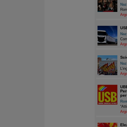
Naz
Roma
Arg
USB
Naz
Com
Arg
Sci
Naz
L’in
Arg
UBE
Per
per
Ro
“Att
Arg
Ele