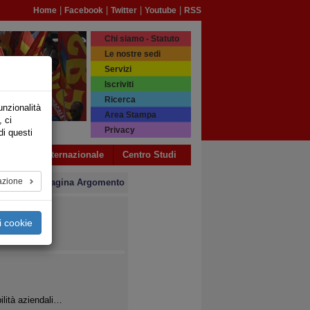
|
|
|
|
Home
Facebook
Twitter
Youtube
RSS
Chi siamo - Statuto
Le nostre sedi
Servizi
Iscriviti
Ricerca
unzionalità
Area Stampa
, ci
Privacy
di questi
a USB
Internazionale
Centro Studi
azione
» Pagina Argomento
i cookie
>>
bilità aziendali…