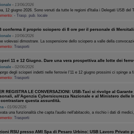
ionale
-
13/06/2026
, 12 giugno 2026. Sono venuti da tutte le regioni d'Italia i Delegati USB del
omento:
- Trasp. pub. locale
 conferma il proprio sciopero di 8 ore per il personale di Mercital
ionale
-
10/06/2026
e volevasi dimostrare. La sospensione dello sciopero a valle della convoca
omento:
Trasporti
operi 11 e 12 Giugno. Dare una vera prospettiva alle lotte dei ferro
ionale
-
02/06/2026
gorgo degli scioperi indetti nelle ferrovie l’11 e 12 giugno prossimi ci spinge a
omento:
Trasporti
R REGISTRA LE CONVERSAZIONI: USB-Taxi si rivolge al Garante pe
sonali, all’Agenzia Cybersicurezza Nazionale e al Ministero delle In
 contrastare questa assurdità.
ma
-
01/06/2026
ivata una funzionalità che capta l'audio nell'abitacolo, a rischio i dati di medic
omento:
Trasporti
zioni RSU presso AMI Spa di Pesaro Urbino: USB Lavoro Privato p