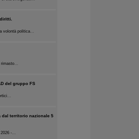
ritti.
a volontà politica…
 è rimasto…
 AD del gruppo FS
ertici…
 dal territorio nazionale 5
io 2026 -…