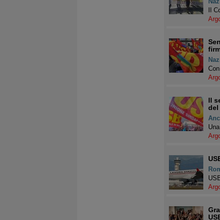
Naz
Il 
Arg
Sen
fir
Naz
Con 
Arg
Il 
del
Anc
Una 
Arg
USB
Ro
USB:
Arg
Gra
US