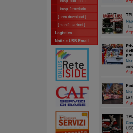
- trasp. pub. locale
Arg
- trasp. ferroviario
TPL
[ area download ]
Nap
[ manifestazioni ]
La 
Arg
Logistica
Notizie USB Email
Pri
del
pro
Naz
ome 
Arg
Fed
Naz
La t
Arg
TPL
Cos
USB 