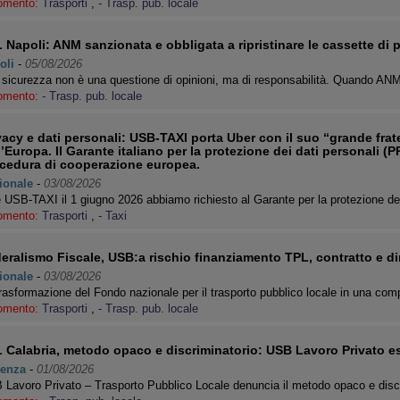
omento:
Trasporti
,
- Trasp. pub. locale
 Napoli: ANM sanzionata e obbligata a ripristinare le cassette di
oli
-
05/08/2026
sicurezza non è una questione di opinioni, ma di responsabilità. Quando AN
omento:
- Trasp. pub. locale
vacy e dati personali: USB-TAXI porta Uber con il suo “grande frate
l’Europa. Il Garante italiano per la protezione dei dati personali (P
cedura di cooperazione europea.
ionale
-
03/08/2026
USB-TAXI il 1 giugno 2026 abbiamo richiesto al Garante per la protezione dei
omento:
Trasporti
,
- Taxi
eralismo Fiscale, USB:a rischio finanziamento TPL, contratto e diri
ionale
-
03/08/2026
rasformazione del Fondo nazionale per il trasporto pubblico locale in una co
omento:
Trasporti
,
- Trasp. pub. locale
 Calabria, metodo opaco e discriminatorio: USB Lavoro Privato e
enza
-
01/08/2026
Lavoro Privato – Trasporto Pubblico Locale denuncia il metodo opaco e disc