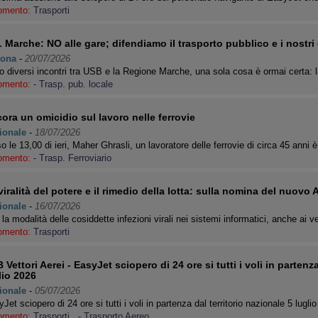
omento:
Trasporti
 Marche: NO alle gare; difendiamo il trasporto pubblico e i nostri di
ona
-
20/07/2026
 diversi incontri tra USB e la Regione Marche, una sola cosa è ormai certa: l
omento:
- Trasp. pub. locale
ora un omicidio sul lavoro nelle ferrovie
ionale
-
18/07/2026
o le 13,00 di ieri, Maher Ghrasli, un lavoratore delle ferrovie di circa 45 anni
omento:
- Trasp. Ferroviario
viralità del potere e il rimedio della lotta: sulla nomina del nuovo
ionale
-
16/07/2026
la modalità delle cosiddette infezioni virali nei sistemi informatici, anche ai v
omento:
Trasporti
 Vettori Aerei - EasyJet sciopero di 24 ore si tutti i voli in partenza
lio 2026
ionale
-
05/07/2026
Jet sciopero di 24 ore si tutti i voli in partenza dal territorio nazionale 5 lugl
omento:
Trasporti
,
- Trasporto Aereo