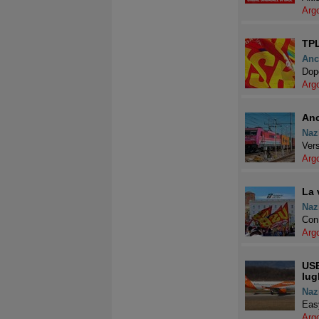
Arg
TPL
Anc
Dopo
Arg
Anc
Naz
Vers
Arg
La 
Naz
Con 
Arg
USB
lug
Naz
Easy
Arg