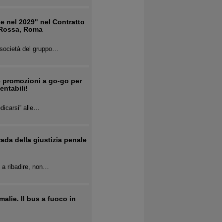
e nel 2029" nel Contratto
e Rossa, Roma
 società del gruppo…
 e promozioni a go-go per
entabili!
edicarsi” alle…
ada della giustizia penale
i a ribadire, non…
alie. Il bus a fuoco in