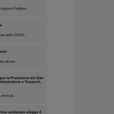
 Trasporto Pubblico…
ia
zione delle OO/SS…
vieri
 fare alcune…
r la Protezione dei Dati
frastrutture e Trasporti,
i, avvocati,…
rimo sindacato elegge 4