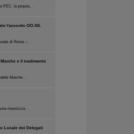
o PEC, la propria…
to l'accordo OO.SS.
ibunale di Roma –…
 Marche e il tradimento
le delle Marche…
to una massiccia…
o Locale dei Delegati