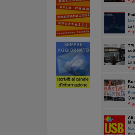
Arg
Fed
Naz
La t
Arg
TPL
set
Anc
Lo s
Arg
Bus
l’a
Per
Ques
Arg
Alt
Min
Naz
Alti