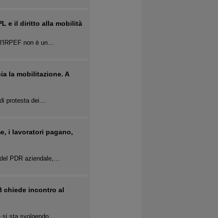
 e il diritto alla mobilità
all'IRPEF non è un…
a la mobilitazione. A
 di protesta dei…
e, i lavoratori pagano,
a del PDR aziendale,…
B chiede incontro al
he si sta svolgendo…