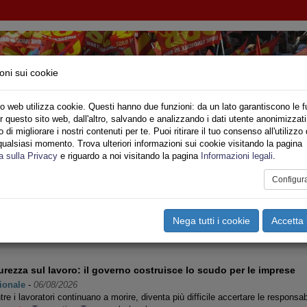
oni sui cookie
o web utilizza cookie. Questi hanno due funzioni: da un lato garantiscono le f
r questo sito web, dall'altro, salvando e analizzando i dati utente anonimizzati
di migliorare i nostri contenuti per te. Puoi ritirare il tuo consenso all'utilizzo 
qualsiasi momento. Trova ulteriori informazioni sui cookie visitando la pagina
o
Privato
Territori
Sociale
Speciali
Multimedia
Are
a sulla Privacy
e riguardo a noi visitando la pagina
Informazioni legali
.
Configur
i
Pagina 1 di 63
Nega tutti i cookie
Accetta 
<<
<
1
2
3
4
5
6
7
8
9
10
>
urezza sul lavoro: il governo costruisce lo scudo per le imprese
ionale
-
06/08/2026
re i lavoratori continuano a morire, diventa più difficile accertare le responsa