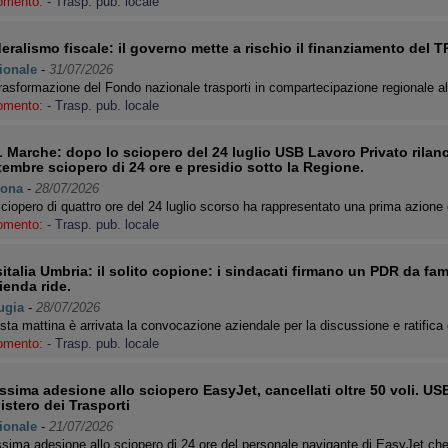
omento:
- Trasp. pub. locale
eralismo fiscale: il governo mette a rischio il finanziamento del TPL
ionale
-
31/07/2026
rasformazione del Fondo nazionale trasporti in compartecipazione regionale 
omento:
- Trasp. pub. locale
 Marche: dopo lo sciopero del 24 luglio USB Lavoro Privato rilanci
tembre sciopero di 24 ore e presidio sotto la Regione.
ona
-
28/07/2026
ciopero di quattro ore del 24 luglio scorso ha rappresentato una prima azione
omento:
- Trasp. pub. locale
italia Umbria: il solito copione: i sindacati firmano un PDR da fam
zienda ride.
ugia
-
28/07/2026
ta mattina è arrivata la convocazione aziendale per la discussione e ratific
omento:
- Trasp. pub. locale
issima adesione allo sciopero EasyJet, cancellati oltre 50 voli. US
istero dei Trasporti
ionale
-
21/07/2026
ssima adesione allo sciopero di 24 ore del personale navigante di EasyJet c