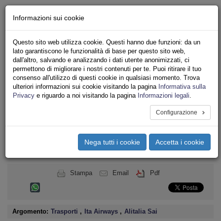
Chi siamo - Statuto
Informazioni sui cookie
Le nostre sedi
Servizi
Questo sito web utilizza cookie. Questi hanno due funzioni: da un
Iscriviti
lato garantiscono le funzionalità di base per questo sito web,
Ricerca
dall'altro, salvando e analizzando i dati utente anonimizzati, ci
Area Stampa
permettono di migliorare i nostri contenuti per te. Puoi ritirare il tuo
consenso all'utilizzo di questi cookie in qualsiasi momento. Trova
Privacy
ulteriori informazioni sui cookie visitando la pagina
Informativa sulla
TRASPORTI
Privacy
e riguardo a noi visitando la pagina
Informazioni legali
.
Configurazione
Toggle
navigation
Nega tutti i cookie
Accetta i cookie
Menu del sito
Toggle
navigati
Stampa
Email
Pdf
Argomento:
Trasporti
,
Ita Airways
,
Alitalia Sai