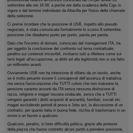
settembre alle ore 16.00, a poche ore dalla scadenza della Cigs in
vigore e dal termine individuato da Altavilla per l'inizio delle chiamate
della selezione.
Ci preme ricordare che la posizione di USB, rispetto allo pseudo
negoziato, è stata comunicata formalmente lo scorso 8 settembre;
posizione che ribadiamo punto per punto, parola per parola.
Dato che l'incontro di domani, convocato dal management ITA, ha
per oggetto la conclusione del confronto sul tema contrattuale,
peraltro sui contenuti irricevibili, invitiamo tutti a riflettere come sui
temi legati all'occupazione, ai diritti ed alla legittimità non si sia fatto
un millimetro avanti.
Ovviamente USB non ha intenzione di sfilarsi da un tavolo, anche
se è molto pesante essere lì consapevoli dell’assenza di trattativa,
ma senza l'assicurazione che TUTTI coloro che non maturano la
pensione saranno assunti da ITA senza nessuna distinzione di
razza, religione e magari tessera sindacale, senza che a TUTTI
vengano garantiti i diritti acquisiti di anzianità, familiari, sociali etc.
magari escludendo periodi di prova e Jobs act, la discussione di un
contratto, per quanto fatta in buona fede, rischia di trasformarsi in un
errore e un favore a qualcuno.
Qualcuno, peraltro, in forte difficoltà politica, grazie alle proteste
della piazza che hanno costretto alcuni partiti a prendere posizione,