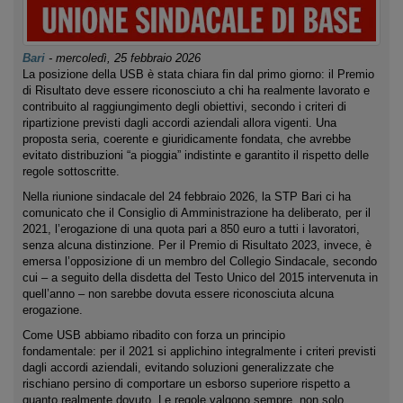
Bari
-
mercoledì, 25 febbraio 2026
La posizione della USB è stata chiara fin dal primo giorno: il Premio
di Risultato deve essere riconosciuto a chi ha realmente lavorato e
contribuito al raggiungimento degli obiettivi, secondo i criteri di
ripartizione previsti dagli accordi aziendali allora vigenti. Una
proposta seria, coerente e giuridicamente fondata, che avrebbe
evitato distribuzioni “a pioggia” indistinte e garantito il rispetto delle
regole sottoscritte.
Nella riunione sindacale del 24 febbraio 2026, la STP Bari ci ha
comunicato che il Consiglio di Amministrazione ha deliberato, per il
2021, l’erogazione di una quota pari a 850 euro a tutti i lavoratori,
senza alcuna distinzione. Per il Premio di Risultato 2023, invece, è
emersa l’opposizione di un membro del Collegio Sindacale, secondo
cui – a seguito della disdetta del Testo Unico del 2015 intervenuta in
quell’anno – non sarebbe dovuta essere riconosciuta alcuna
erogazione.
Come USB abbiamo ribadito con forza un principio
fondamentale: per il 2021 si applichino integralmente i criteri previsti
dagli accordi aziendali, evitando soluzioni generalizzate che
rischiano persino di comportare un esborso superiore rispetto a
quanto realmente dovuto. Le regole valgono sempre, non solo