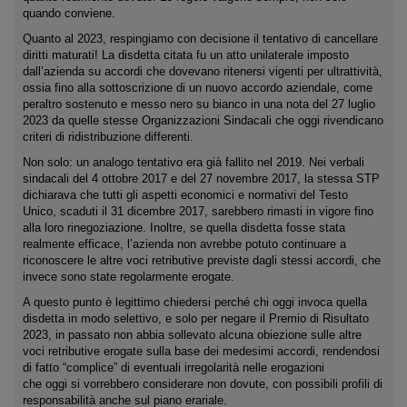
quando conviene.
Quanto al 2023, respingiamo con decisione il tentativo di cancellare
diritti maturati!
La disdetta citata fu un atto unilaterale imposto
dall’azienda su accordi che dovevano ritenersi vigenti per ultrattività,
ossia fino alla sottoscrizione di un nuovo accordo aziendale, come
peraltro sostenuto e messo nero su bianco in una nota del 27 luglio
2023 da quelle stesse Organizzazioni Sindacali che oggi rivendicano
criteri di ridistribuzione differenti.
Non solo: un analogo tentativo era già fallito nel 2019. Nei verbali
sindacali del 4 ottobre 2017 e del 27 novembre 2017, la stessa STP
dichiarava che tutti gli aspetti economici e normativi del Testo
Unico, scaduti il 31 dicembre 2017, sarebbero rimasti in vigore fino
alla loro rinegoziazione. Inoltre, se quella disdetta fosse stata
realmente efficace, l’azienda non avrebbe potuto continuare a
riconoscere le altre voci retributive previste dagli stessi accordi, che
invece sono state regolarmente erogate.
A questo punto è legittimo chiedersi perché chi oggi invoca quella
disdetta in modo selettivo, e solo per negare il Premio di Risultato
2023, in passato non abbia sollevato alcuna obiezione sulle altre
voci retributive erogate sulla base dei medesimi accordi, rendendosi
di fatto “complice” di eventuali irregolarità nelle erogazioni
che oggi si vorrebbero considerare non dovute, con possibili profili di
responsabilità anche sul piano erariale.