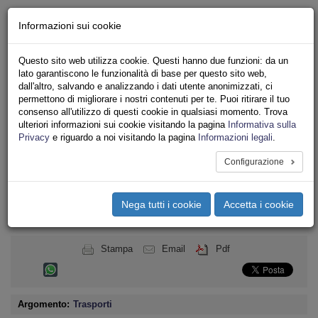
Chi siamo - Statuto
Informazioni sui cookie
Le nostre sedi
Servizi
Questo sito web utilizza cookie. Questi hanno due funzioni: da un
Iscriviti
lato garantiscono le funzionalità di base per questo sito web,
Ricerca
dall'altro, salvando e analizzando i dati utente anonimizzati, ci
Area Stampa
permettono di migliorare i nostri contenuti per te. Puoi ritirare il tuo
consenso all'utilizzo di questi cookie in qualsiasi momento. Trova
Privacy
ulteriori informazioni sui cookie visitando la pagina
Informativa sulla
TRASPORTI
Privacy
e riguardo a noi visitando la pagina
Informazioni legali
.
Configurazione
Toggle
navigation
Nega tutti i cookie
Accetta i cookie
Menu del sito
Toggle
navigati
Stampa
Email
Pdf
Argomento:
Trasporti