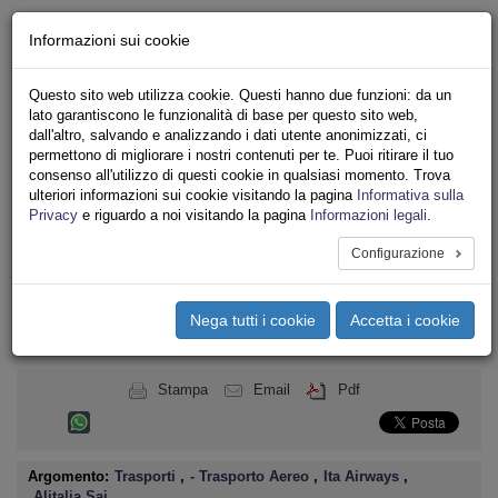
Chi siamo - Statuto
Informazioni sui cookie
Le nostre sedi
Servizi
Questo sito web utilizza cookie. Questi hanno due funzioni: da un
Iscriviti
lato garantiscono le funzionalità di base per questo sito web,
Ricerca
dall'altro, salvando e analizzando i dati utente anonimizzati, ci
Area Stampa
permettono di migliorare i nostri contenuti per te. Puoi ritirare il tuo
consenso all'utilizzo di questi cookie in qualsiasi momento. Trova
Privacy
ulteriori informazioni sui cookie visitando la pagina
Informativa sulla
TRASPORTI
Privacy
e riguardo a noi visitando la pagina
Informazioni legali
.
Configurazione
Toggle
navigation
Nega tutti i cookie
Accetta i cookie
Menu del sito
Toggle
navigati
Stampa
Email
Pdf
Argomento:
Trasporti
,
- Trasporto Aereo
,
Ita Airways
,
Alitalia Sai