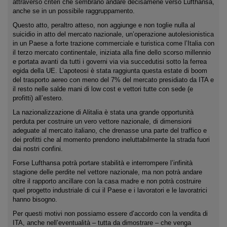
attraverso criteri che sembrano andare decisamene verso Lufthansa,
anche se in un possibile raggruppamento.
Questo atto, peraltro atteso, non aggiunge e non toglie nulla al
suicidio in atto del mercato nazionale, un’operazione autolesionistica
in un Paese a forte trazione commerciale e turistica come l’Italia con
il terzo mercato continentale, iniziata alla fine dello scorso millennio
e portata avanti da tutti i governi via via succedutisi sotto la ferrea
egida della UE. L’apoteosi è stata raggiunta questa estate di boom
del trasporto aereo con meno del 7% del mercato presidiato da ITA e
il resto nelle salde mani di low cost e vettori tutte con sede (e
profitti) all’estero.
La nazionalizzazione di Alitalia è stata una grande opportunità
perduta per costruire un vero vettore nazionale, di dimensioni
adeguate al mercato italiano, che drenasse una parte del traffico e
dei profitti che al momento prendono ineluttabilmente la strada fuori
dai nostri confini.
Forse Lufthansa potrà portare stabilità e interrompere l’infinità
stagione delle perdite nel vettore nazionale, ma non potrà andare
oltre il rapporto ancillare con la casa madre e non potrà costruire
quel progetto industriale di cui il Paese e i lavoratori e le lavoratrici
hanno bisogno.
Per questi motivi non possiamo essere d’accordo con la vendita di
ITA, anche nell’eventualità – tutta da dimostrare – che venga