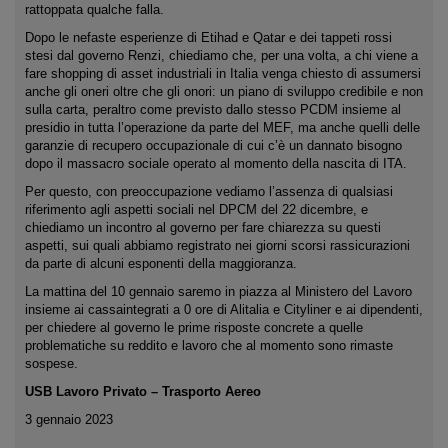
rattoppata qualche falla.
Dopo le nefaste esperienze di Etihad e Qatar e dei tappeti rossi
stesi dal governo Renzi, chiediamo che, per una volta, a chi viene a
fare shopping di asset industriali in Italia venga chiesto di assumersi
anche gli oneri oltre che gli onori: un piano di sviluppo credibile e non
sulla carta, peraltro come previsto dallo stesso PCDM insieme al
presidio in tutta l’operazione da parte del MEF, ma anche quelli delle
garanzie di recupero occupazionale di cui c’è un dannato bisogno
dopo il massacro sociale operato al momento della nascita di ITA.
Per questo, con preoccupazione vediamo l’assenza di qualsiasi
riferimento agli aspetti sociali nel DPCM del 22 dicembre, e
chiediamo un incontro al governo per fare chiarezza su questi
aspetti, sui quali abbiamo registrato nei giorni scorsi rassicurazioni
da parte di alcuni esponenti della maggioranza.
La mattina del 10 gennaio saremo in piazza al Ministero del Lavoro
insieme ai cassaintegrati a 0 ore di Alitalia e Cityliner e ai dipendenti,
per chiedere al governo le prime risposte concrete a quelle
problematiche su reddito e lavoro che al momento sono rimaste
sospese.
USB Lavoro Privato – Trasporto Aereo
3 gennaio 2023