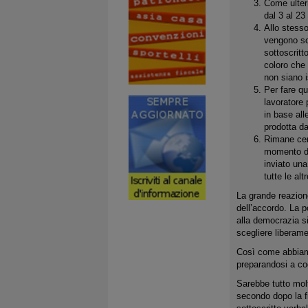
Come ulteri
dal 3 al 23
Allo stess
vengono sot
sottoscritt
coloro che 
non siano is
Per fare q
lavoratore 
in base all
prodotta da
Rimane cent
momento dem
inviato un
tutte le al
La grande reazion
dell’accordo. La p
alla democrazia si
scegliere liberame
Così come abbiamo 
preparandosi a cog
Sarebbe tutto mol
secondo dopo la fi