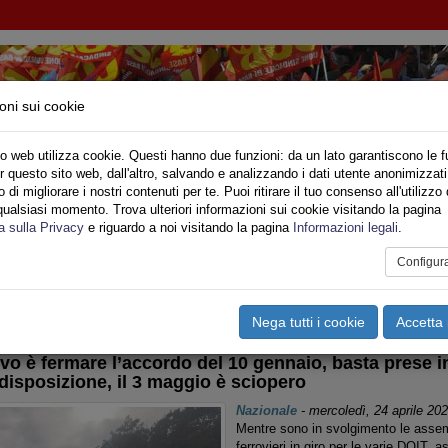
oni sui cookie
o web utilizza cookie. Questi hanno due funzioni: da un lato garantiscono le f
r questo sito web, dall'altro, salvando e analizzando i dati utente anonimizzati
di migliorare i nostri contenuti per te. Puoi ritirare il tuo consenso all'utilizzo 
qualsiasi momento. Trova ulteriori informazioni sui cookie visitando la pagina
o
Privato
Territori
Sociale
Speciali
Multimedia
Are
a sulla Privacy
e riguardo a noi visitando la pagina
Informazioni legali
.
Configur
tampa
Email
Pdf
asporti
,
- Trasp. Ferroviario
Nega tutti i cookie
Accetta 
tivo è fermare l’accordo del 10 gennaio, basta prese in
disposizione, il 3 maggio è sciopero
Nazionale
-
mercoledì, 24 aprile 20
Mentre sono in svolgimento le assem
ferrovieri in giro per le varie DOIT, 