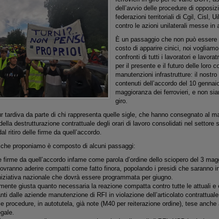
dell’avvio delle procedure di opposiz
federazioni territoriali di Cgil, Cisl, 
contro le azioni unilaterali messe in a
È un passaggio che non può essere 
costo di apparire cinici, noi vogliamo
confronti di tutti i lavoratori e lavora
per il presente e il futuro delle loro c
manutenzioni infrastrutture: il nostro 
contenuti dell’accordo del 10 gennaio
maggioranza dei ferrovieri, e non sia
giro.
r tardiva da parte di chi rappresenta quelle sigle, che hanno consegnato al 
 della destrutturazione contrattuale degli orari di lavoro consolidati nel settore
 ritiro delle firme da quell’accordo.
so che proponiamo è composto di alcuni passaggi:
elle firme da quell’accordo infame come parola d’ordine dello sciopero del 3 magg
dovranno aderire compatti come fatto finora, popolando i presidi che saranno in
 iniziativa nazionale che dovrà essere programmata per giugno.
ente giusta quanto necessaria la reazione compatta contro tutte le attuali e ev
nti dalle aziende manutenzione di RFI in violazione dell’articolato contrattuale e
le procedure, in autotutela, già note (M40 per reiterazione ordine), tese anche 
egale.