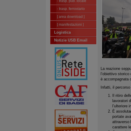
- trasp. pub. locale
- trasp. ferroviario
[ area download ]
[ manifestazioni ]
Logistica
Notizie USB Email
La reazione seppu
l’obiettivo storico
è accompagnata dal
Infatti, il percor
Il ritiro d
lavoratori 
l’ulteriore
È assolutam
portate ava
attraverso 
carattere l