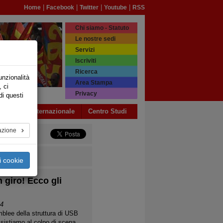
|
|
|
|
Home
Facebook
Twitter
Youtube
RSS
Chi siamo - Statuto
Le nostre sedi
Servizi
Iscriviti
Ricerca
unzionalità
Area Stampa
, ci
Privacy
di questi
a USB
Internazionale
Centro Studi
azione
i cookie
 giro! Ecco gli
24
blee della struttura di USB
assistiamo al colpo di scena