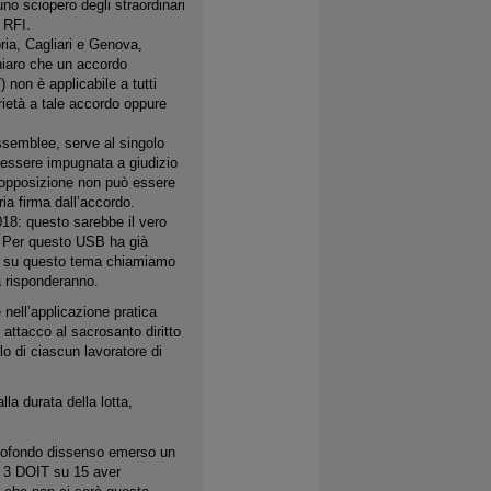
no sciopero degli straordinari
 RFI.
ia, Cagliari e Genova,
chiaro che un accordo
 non è applicabile a tutti
rietà a tale accordo oppure
semblee, serve al singolo
 essere impugnata a giudizio
a opposizione non può essere
ia firma dall’accordo.
018: questo sarebbe il vero
i. Per questo USB ha già
he su questo tema chiamiamo
a risponderanno.
nell’applicazione pratica
 attacco al sacrosanto diritto
lo di ciascun lavoratore di
a durata della lotta,
profondo dissenso emerso un
lo 3 DOIT su 15 aver