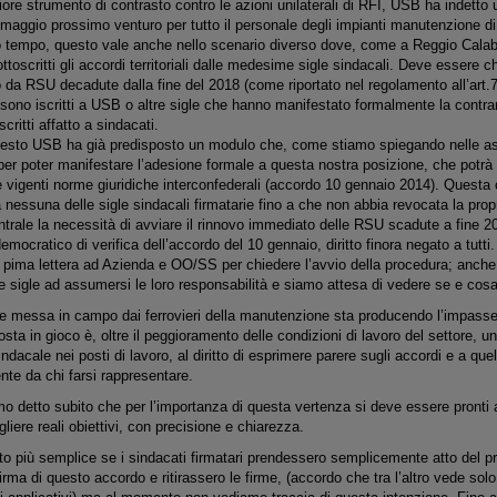
ore strumento di contrasto contro le azioni unilaterali di RFI, USB ha indetto u
 maggio prossimo venturo per tutto il personale degli impianti manutenzione di
o tempo, questo vale anche nello scenario diverso dove, come a Reggio Calabr
toscritti gli accordi territoriali dalle medesime sigle sindacali. Deve essere 
o da RSU decadute dalla fine del 2018 (come riportato nel regolamento all’art.7)
sono iscritti a USB o altre sigle che hanno manifestato formalmente la contra
critti affatto a sindacati.
uesto USB ha già predisposto un modulo che, come stiamo spiegando nelle as
per poter manifestare l’adesione formale a questa nostra posizione, che potrà
e vigenti norme giuridiche interconfederali (accordo 10 gennaio 2014). Quest
 nessuna delle sigle sindacali firmatarie fino a che non abbia revocata la propr
rale la necessità di avviare il rinnovo immediato delle RSU scadute a fine 2
ocratico di verifica dell’accordo del 10 gennaio, diritto finora negato a tutt
a pima lettera ad Azienda e OO/SS per chiedere l’avvio della procedura; anc
tre sigle ad assumersi le loro responsabilità e siamo attesa di vedere se e cos
e messa in campo dai ferrovieri della manutenzione sta producendo l’impasse 
osta in gioco è, oltre il peggioramento delle condizioni di lavoro del settore, un
ndacale nei posti di lavoro, al diritto di esprimere parere sugli accordi e a quel
nte da chi farsi rappresentare.
detto subito che per l’importanza di questa vertenza si deve essere pronti all
liere reali obiettivi, con precisione e chiarezza.
to più semplice se i sindacati firmatari prendessero semplicemente atto del 
rma di questo accordo e ritirassero le firme, (accordo che tra l’altro vede so