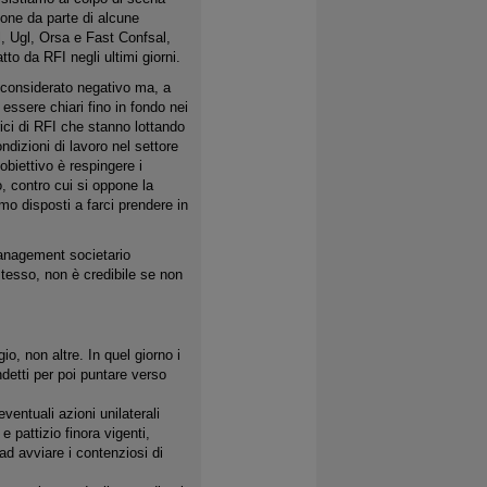
ione da parte di alcune
Uil, Ugl, Orsa e Fast Confsal,
tto da RFI negli ultimi giorni.
considerato negativo ma, a
 essere chiari fino in fondo nei
trici di RFI che stanno lottando
ondizioni di lavoro nel settore
obiettivo è respingere i
, contro cui si oppone la
mo disposti a farci prendere in
management societario
 stesso, non è credibile se non
io, non altre. In quel giorno i
detti per poi puntare verso
entuali azioni unilaterali
 pattizio finora vigenti,
ad avviare i contenziosi di