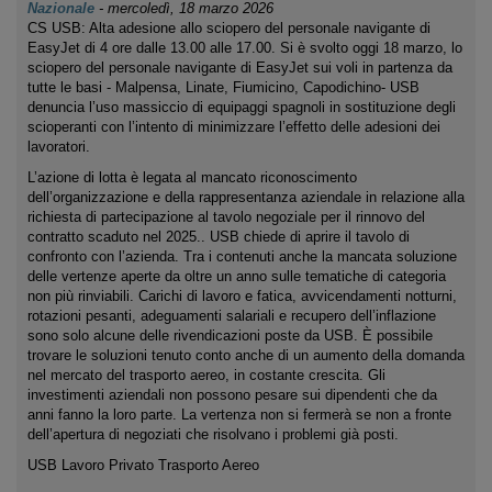
Nazionale
-
mercoledì, 18 marzo 2026
CS USB: Alta adesione allo sciopero del personale navigante di
EasyJet di 4 ore dalle 13.00 alle 17.00. Si è svolto oggi 18 marzo, lo
sciopero del personale navigante di EasyJet sui voli in partenza da
tutte le basi - Malpensa, Linate, Fiumicino, Capodichino- USB
denuncia l’uso massiccio di equipaggi spagnoli in sostituzione degli
scioperanti con l’intento di minimizzare l’effetto delle adesioni dei
lavoratori.
L’azione di lotta è legata al mancato riconoscimento
dell’organizzazione e della rappresentanza aziendale in relazione alla
richiesta di partecipazione al tavolo negoziale per il rinnovo del
contratto scaduto nel 2025.. USB chiede di aprire il tavolo di
confronto con l’azienda. Tra i contenuti anche la mancata soluzione
delle vertenze aperte da oltre un anno sulle tematiche di categoria
non più rinviabili. Carichi di lavoro e fatica, avvicendamenti notturni,
rotazioni pesanti, adeguamenti salariali e recupero dell’inflazione
sono solo alcune delle rivendicazioni poste da USB. È possibile
trovare le soluzioni tenuto conto anche di un aumento della domanda
nel mercato del trasporto aereo, in costante crescita. Gli
investimenti aziendali non possono pesare sui dipendenti che da
anni fanno la loro parte. La vertenza non si fermerà se non a fronte
dell’apertura di negoziati che risolvano i problemi già posti.
USB Lavoro Privato Trasporto Aereo