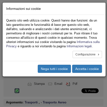
Chi siamo - Statuto
Informazioni sui cookie
Le nostre sedi
Servizi
Questo sito web utilizza cookie. Questi hanno due funzioni: da un
Iscriviti
lato garantiscono le funzionalità di base per questo sito web,
Ricerca
dall'altro, salvando e analizzando i dati utente anonimizzati, ci
Area Stampa
permettono di migliorare i nostri contenuti per te. Puoi ritirare il tuo
consenso all'utilizzo di questi cookie in qualsiasi momento. Trova
Privacy
ulteriori informazioni sui cookie visitando la pagina
Informativa sulla
TRASPORTI
Privacy
e riguardo a noi visitando la pagina
Informazioni legali
.
Configurazione
Toggle
navigation
Nega tutti i cookie
Accetta i cookie
Menu del sito
Toggle
navigati
Stampa
Email
Pdf
Argomento:
Trasporti
,
- Trasporto Aereo