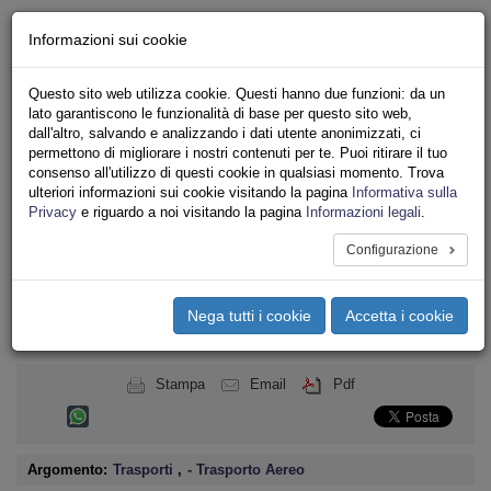
Chi siamo - Statuto
Informazioni sui cookie
Le nostre sedi
Servizi
Questo sito web utilizza cookie. Questi hanno due funzioni: da un
Iscriviti
lato garantiscono le funzionalità di base per questo sito web,
Ricerca
dall'altro, salvando e analizzando i dati utente anonimizzati, ci
Area Stampa
permettono di migliorare i nostri contenuti per te. Puoi ritirare il tuo
consenso all'utilizzo di questi cookie in qualsiasi momento. Trova
Privacy
ulteriori informazioni sui cookie visitando la pagina
Informativa sulla
TRASPORTI
Privacy
e riguardo a noi visitando la pagina
Informazioni legali
.
Configurazione
Toggle
navigation
Nega tutti i cookie
Accetta i cookie
Menu del sito
Toggle
navigati
Stampa
Email
Pdf
Argomento:
Trasporti
,
- Trasporto Aereo