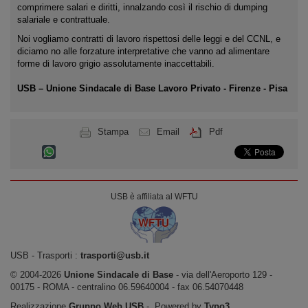
comprimere salari e diritti, innalzando così il rischio di dumping
salariale e contrattuale.
Noi vogliamo contratti di lavoro rispettosi delle leggi e del CCNL, e
diciamo no alle forzature interpretative che vanno ad alimentare
forme di lavoro grigio assolutamente inaccettabili.
USB – Unione Sindacale di Base Lavoro Privato - Firenze - Pisa
Stampa
Email
Pdf
USB è affiliata al WFTU
USB ‐ Trasporti :
trasporti@usb.it
© 2004-2026
Unione Sindacale di Base
‐ via dell'Aeroporto 129 -
00175 - ROMA - centralino 06.59640004 - fax 06.54070448
Realizzazione
Gruppo Web USB
‐ Powered by
Typo3