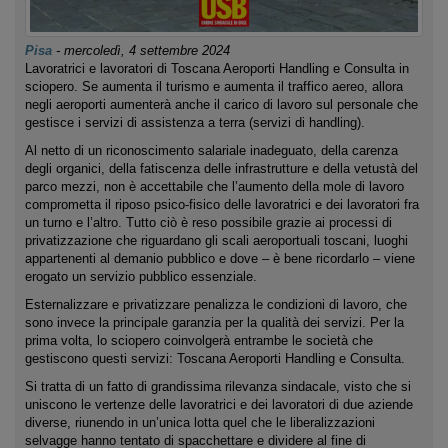
Pisa
-
mercoledì, 4 settembre 2024
Lavoratrici e lavoratori di Toscana Aeroporti Handling e Consulta in
sciopero. Se aumenta il turismo e aumenta il traffico aereo, allora
negli aeroporti aumenterà anche il carico di lavoro sul personale che
gestisce i servizi di assistenza a terra (servizi di handling).
Al netto di un riconoscimento salariale inadeguato, della carenza
degli organici, della fatiscenza delle infrastrutture e della vetustà del
parco mezzi, non è accettabile che l’aumento della mole di lavoro
comprometta il riposo psico-fisico delle lavoratrici e dei lavoratori fra
un turno e l’altro. Tutto ciò è reso possibile grazie ai processi di
privatizzazione che riguardano gli scali aeroportuali toscani, luoghi
appartenenti al demanio pubblico e dove – è bene ricordarlo – viene
erogato un servizio pubblico essenziale.
Esternalizzare e privatizzare penalizza le condizioni di lavoro, che
sono invece la principale garanzia per la qualità dei servizi. Per la
prima volta, lo sciopero coinvolgerà entrambe le società che
gestiscono questi servizi: Toscana Aeroporti Handling e Consulta.
Si tratta di un fatto di grandissima rilevanza sindacale, visto che si
uniscono le vertenze delle lavoratrici e dei lavoratori di due aziende
diverse, riunendo in un’unica lotta quel che le liberalizzazioni
selvagge hanno tentato di spacchettare e dividere al fine di