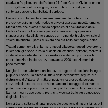
relativa all’applicazione dell’articolo 2112 del Codice Civile ed erano
stati legittimamente reintegrati, sono stati licenziati dopo che la
sentenza d’appello ha ribaltato il verdetto.
L’azienda non ha voluto attendere nemmeno le motivazioni,
preferendo agire in modo freddo e privo di qualsiasi rispetto umano.
Ricordiamo che questa vicenda approderà alla valutazione della
Corte di Giustizia Europea e pertanto questo atto già pesante
rilancia una sfida all’ultimo sangue con i dipendenti colpevoli solo di
volersi riprendere il posto di lavoro che era nella compagnia aerea.
Trattati come numeri, chiamati e messi alla porta, questi lavoratori e
le loro famiglie sono in balia di decisioni aziendali spietate, mentre il
sindacato confederale utilizza questa vicenda per giustificare la
propria inerzia e inadeguatezza davanti a 2000 licenziamenti da
poco avvenuti.
Nei giorni scorsi abbiamo anche dovuto leggere, da qualche indegno
pulpito sui social, la difesa d’ufficio delle nefandezze seguite alla
distruzione di Alitalia. Si tratta di posizioni espresse da persone
senza midollo né decoro che hanno ancora il coraggio di scrivere o
parlare magari dopo aver richiesto a qualche garante l’assunzione in
Ita, ma in ogni caso questa resta una vicenda tra le più vergognose
degli ultimi anni.
Non si tratta soltanto di una riprovevole questione di insensibilità: è il
simbolo dell’oscena insipienza della politica, dell’inadeguatezza della