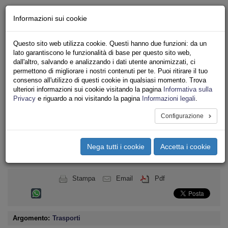
Chi siamo - Statuto
Informazioni sui cookie
Le nostre sedi
Servizi
Questo sito web utilizza cookie. Questi hanno due funzioni: da un
Iscriviti
lato garantiscono le funzionalità di base per questo sito web,
Ricerca
dall'altro, salvando e analizzando i dati utente anonimizzati, ci
Area Stampa
permettono di migliorare i nostri contenuti per te. Puoi ritirare il tuo
consenso all'utilizzo di questi cookie in qualsiasi momento. Trova
Privacy
ulteriori informazioni sui cookie visitando la pagina
Informativa sulla
TRASPORTI
Privacy
e riguardo a noi visitando la pagina
Informazioni legali
.
Configurazione
Toggle
navigation
Nega tutti i cookie
Accetta i cookie
Menu del sito
Toggle
navigati
Stampa
Email
Pdf
Argomento:
Trasporti