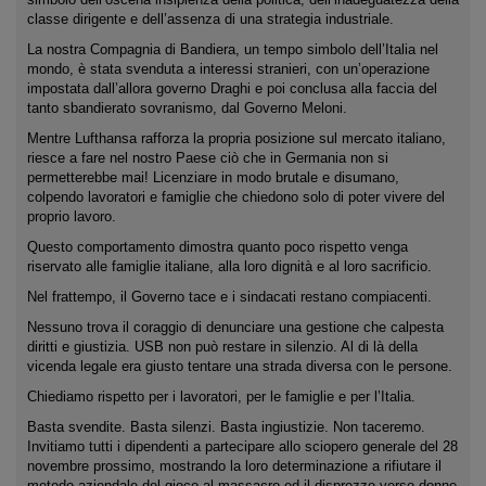
classe dirigente e dell’assenza di una strategia industriale.
La nostra Compagnia di Bandiera, un tempo simbolo dell’Italia nel
mondo, è stata svenduta a interessi stranieri, con un’operazione
impostata dall’allora governo Draghi e poi conclusa alla faccia del
tanto sbandierato sovranismo, dal Governo Meloni.
Mentre Lufthansa rafforza la propria posizione sul mercato italiano,
riesce a fare nel nostro Paese ciò che in Germania non si
permetterebbe mai! Licenziare in modo brutale e disumano,
colpendo lavoratori e famiglie che chiedono solo di poter vivere del
proprio lavoro.
Questo comportamento dimostra quanto poco rispetto venga
riservato alle famiglie italiane, alla loro dignità e al loro sacrificio.
Nel frattempo, il Governo tace e i sindacati restano compiacenti.
Nessuno trova il coraggio di denunciare una gestione che calpesta
diritti e giustizia. USB non può restare in silenzio. Al di là della
vicenda legale era giusto tentare una strada diversa con le persone.
Chiediamo rispetto per i lavoratori, per le famiglie e per l’Italia.
Basta svendite. Basta silenzi. Basta ingiustizie. Non taceremo.
Invitiamo tutti i dipendenti a partecipare allo sciopero generale del 28
novembre prossimo, mostrando la loro determinazione a rifiutare il
metodo aziendale del gioco al massacro ed il disprezzo verso donne