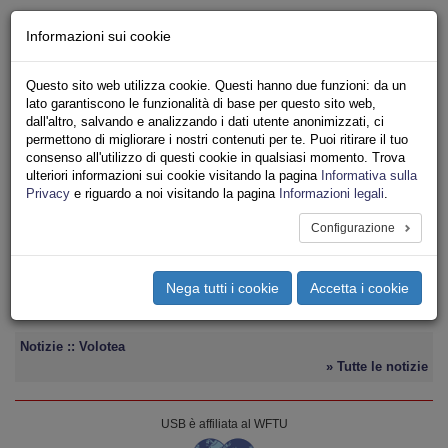
Chi siamo - Statuto
Informazioni sui cookie
Le nostre sedi
Servizi
Questo sito web utilizza cookie. Questi hanno due funzioni: da un
Iscriviti
lato garantiscono le funzionalità di base per questo sito web,
Ricerca
dall'altro, salvando e analizzando i dati utente anonimizzati, ci
Area Stampa
permettono di migliorare i nostri contenuti per te. Puoi ritirare il tuo
consenso all'utilizzo di questi cookie in qualsiasi momento. Trova
Privacy
ulteriori informazioni sui cookie visitando la pagina
Informativa sulla
TRASPORTI
Privacy
e riguardo a noi visitando la pagina
Informazioni legali
.
Configurazione
Toggle
navigation
Nega tutti i cookie
Accetta i cookie
Menu del sito
Toggle
navigati
Notizie :: Volotea
» Tutte le notizie
USB è affiliata al WFTU