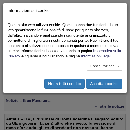
Chi siamo - Statuto
Informazioni sui cookie
Le nostre sedi
Servizi
Questo sito web utilizza cookie. Questi hanno due funzioni: da un
Iscriviti
lato garantiscono le funzionalità di base per questo sito web,
Ricerca
dall'altro, salvando e analizzando i dati utente anonimizzati, ci
Area Stampa
permettono di migliorare i nostri contenuti per te. Puoi ritirare il tuo
consenso all'utilizzo di questi cookie in qualsiasi momento. Trova
Privacy
ulteriori informazioni sui cookie visitando la pagina
Informativa sulla
TRASPORTI
Privacy
e riguardo a noi visitando la pagina
Informazioni legali
.
Configurazione
Toggle
navigation
Nega tutti i cookie
Accetta i cookie
Menu del sito
Toggle
navigati
Notizie :: Blue Panorama
» Tutte le notizie
Alitalia – ITA, il tribunale di Roma scardina il segreto voluto
da UE e governi italiani: altro che newco, fu cessione di
ramo d’azienda, gli ex dipendenti non riassunti hanno