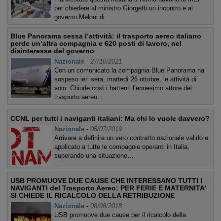
per chiedere al ministro Giorgetti un incontro e al
governo Meloni di…
Blue Panorama cessa l’attività: il trasporto aereo italiano
perde un’altra compagnia e 620 posti di lavoro, nel
disinteresse del governo
Nazionale
-
27/10/2021
Con un comunicato la compagnia Blue Panorama ha
sospeso ieri sera, martedì 26 ottobre, le attività di
volo. Chiude così i battenti l’ennesimo attore del
trasporto aereo…
CCNL per tutti i naviganti italiani: Ma chi lo vuole davvero?
Nazionale
-
05/07/2019
Arrivare a definire un vero contratto nazionale valido e
applicato a tutte le compagnie operanti in Italia,
superando una situazione…
USB PROMUOVE DUE CAUSE CHE INTERESSANO TUTTI I
NAVIGANTI del Trasporto Aereo: PER FERIE E MATERNITA'
SI CHIEDE IL RICALCOLO DELLA RETRIBUZIONE
Nazionale
-
08/08/2018
USB promuove due cause per il ricalcolo della