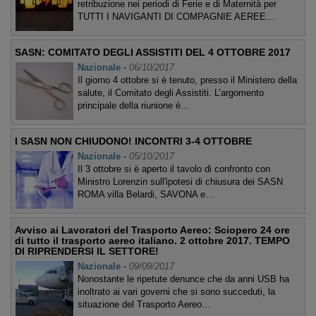
retribuzione nei periodi di Ferie e di Maternità per
TUTTI I NAVIGANTI DI COMPAGNIE AEREE…
SASN: COMITATO DEGLI ASSISTITI DEL 4 OTTOBRE 2017
Nazionale
-
06/10/2017
Il giorno 4 ottobre si è tenuto, presso il Ministero della
salute, il Comitato degli Assistiti. L’argomento
principale della riunione è…
I SASN NON CHIUDONO! INCONTRI 3-4 OTTOBRE
Nazionale
-
05/10/2017
Il 3 ottobre si è aperto il tavolo di confronto con
Ministro Lorenzin sull'ipotesi di chiusura dei SASN
ROMA villa Belardi, SAVONA e…
Avviso ai Lavoratori del Trasporto Aereo: Sciopero 24 ore
di tutto il trasporto aereo italiano. 2 ottobre 2017. TEMPO
DI RIPRENDERSI IL SETTORE!
Nazionale
-
09/09/2017
Nonostante le ripetute denunce che da anni USB ha
inoltrato ai vari governi che si sono succeduti, la
situazione del Trasporto Aereo…