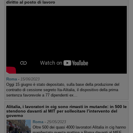
diritto al posto di lavoro
Roma
-
15/06/2023
Oggi 15 giugno è stato depositato, sulla base della produzione del
contratto di cessione segreto Ita-Alitalia, il dispositivo della prima
sentenza favorevole a 77 dipendenti ex…
Alitalia, i lavoratori in cig sono rimasti in mutande: in 500 le
stendono davanti al MIT per sollecitare l’intervento del
governo
Roma
-
25/05/2023
Oltre 500 dei quasi 4000 lavoratori Alitalia in cig hanno
manifestato questa mattina a Roma davanti al MEF