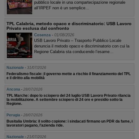
pubblico locale in una compartecipazione regionale
all’IRPEF non è un semplice…
TPL Calabria, metodo opaco e discriminatorio: USB Lavoro
Privato esclusa dal confronto
Cosenza
-
01/08/2026
USB Lavoro Privato – Trasporto Pubblico Locale
denuncia il metodo opaco e discriminatorio con cui la
Regione Calabria sta conducendo l’esame…
Nazionale
-
31/07/2026
Federalismo fiscale: il governo mette a rischio il finanziamento del TPL
e il diritto alla mobilità
Ancona
-
28/07/2026
TPL Marche: dopo lo sciopero del 24 luglio USB Lavoro Privato rilancia
la mobilitazione. A settembre sciopero di 24 ore e presidio sotto la
Regione.
Perugia
-
28/07/2026
Busitalia Umbria: il solito copione: i sindacati firmano un PDR da fame, i
lavoratori pagano, l’azienda ride.
Nazionale
-
21/07/2026