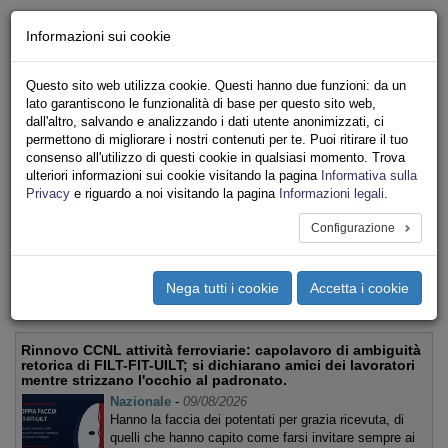
Chi siamo - Statuto
Informazioni sui cookie
Le nostre sedi
Servizi
Questo sito web utilizza cookie. Questi hanno due funzioni: da un
Iscriviti
lato garantiscono le funzionalità di base per questo sito web,
Ricerca
dall'altro, salvando e analizzando i dati utente anonimizzati, ci
Area Stampa
permettono di migliorare i nostri contenuti per te. Puoi ritirare il tuo
consenso all'utilizzo di questi cookie in qualsiasi momento. Trova
Privacy
ulteriori informazioni sui cookie visitando la pagina
Informativa sulla
TRASPORTI
Privacy
e riguardo a noi visitando la pagina
Informazioni legali
.
Configurazione
Toggle
navigation
Nega tutti i cookie
Accetta i cookie
Menu del sito
Toggle
navigati
Rinnovo CCNL attività ferroviarie: capolavoro di ambiguità
retorica di FILT-FIT-UILT; si dichiarano amici dei lavoratori
mentre strizzano l'occhio al padronato.
Nazionale
-
09/08/2026
Hanno la faccia dei potentati per grazia ricevuta, di
quelli che hanno capito come farsi invitare sempre ai