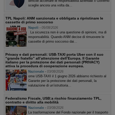
difficile accertare le responsabilità aziendali Il Governo
sceglie ancora una volta da…
TPL Napoli: ANM sanzionata e obbligata a ripristinare le
cassette di primo soccorso
Napoli
-
05/08/2026
La sicurezza non è una questione di opinioni, ma di
responsabilità. Quando ANM decise di rimuovere le
cassette di primo soccorso dai…
Privacy e dati personali: USB-TAXI porta Uber con il suo
“grande fratello” all’attenzione dell’Europa. Il Garante
italiano per la protezione dei dati personali (PRIVACY)
attiva la procedura di cooperazione europea.
Nazionale
-
03/08/2026
ome USB-TAXI il 1 giugno 2026 abbiamo richiesto al
Garante per la protezione dei dati personali, la
valutazione di un’istruttoria…
Federalismo Fiscale, USB:a rischio finanziamento TPL,
contratto e diritto alla mobilità
Nazionale
-
03/08/2026
La trasformazione del Fondo nazionale per il trasporto