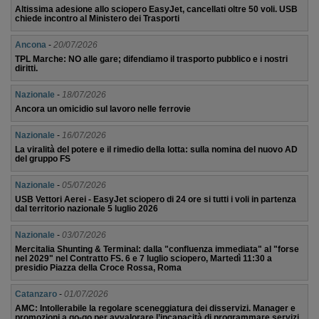
Altissima adesione allo sciopero EasyJet, cancellati oltre 50 voli. USB
chiede incontro al Ministero dei Trasporti
Ancona
-
20/07/2026
TPL Marche: NO alle gare; difendiamo il trasporto pubblico e i nostri
diritti.
Nazionale
-
18/07/2026
Ancora un omicidio sul lavoro nelle ferrovie
Nazionale
-
16/07/2026
La viralità del potere e il rimedio della lotta: sulla nomina del nuovo AD
del gruppo FS
Nazionale
-
05/07/2026
USB Vettori Aerei - EasyJet sciopero di 24 ore si tutti i voli in partenza
dal territorio nazionale 5 luglio 2026
Nazionale
-
03/07/2026
Mercitalia Shunting & Terminal: dalla "confluenza immediata" al "forse
nel 2029" nel Contratto FS. 6 e 7 luglio sciopero, Martedì 11:30 a
presidio Piazza della Croce Rossa, Roma
Catanzaro
-
01/07/2026
AMC: Intollerabile la regolare sceneggiatura dei disservizi. Manager e
promozioni a go-go per avvalorare l’incapacità di programmare servizi