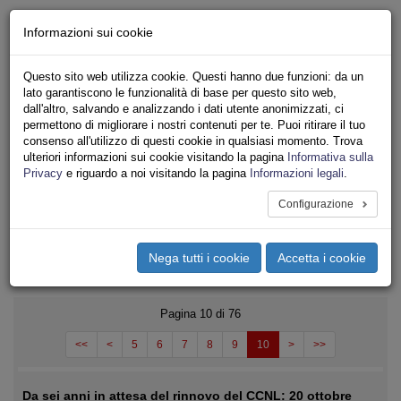
Chi siamo - Statuto
Informazioni sui cookie
Le nostre sedi
Servizi
Questo sito web utilizza cookie. Questi hanno due funzioni: da un
Iscriviti
lato garantiscono le funzionalità di base per questo sito web,
Ricerca
dall'altro, salvando e analizzando i dati utente anonimizzati, ci
Area Stampa
permettono di migliorare i nostri contenuti per te. Puoi ritirare il tuo
consenso all'utilizzo di questi cookie in qualsiasi momento. Trova
Privacy
ulteriori informazioni sui cookie visitando la pagina
Informativa sulla
TRASPORTI
Privacy
e riguardo a noi visitando la pagina
Informazioni legali
.
Configurazione
Toggle
navigation
Nega tutti i cookie
Accetta i cookie
Menu del sito
Toggle
navigati
Pagina 10 di 76
<<
<
5
6
7
8
9
10
>
>>
Da sei anni in attesa del rinnovo del CCNL: 20 ottobre