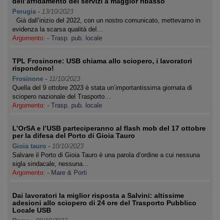
dell’affidamento dei servizi a maggior ribasso
Perugia
-
13/10/2023
Già dall’inizio del 2022, con un nostro comunicato, mettevamo in
evidenza la scarsa qualità del…
Argomento:
- Trasp. pub. locale
TPL Frosinone: USB chiama allo sciopero, i lavoratori
rispondono!
Frosinone
-
11/10/2023
Quella del 9 ottobre 2023 è stata un’importantissima giornata di
sciopero nazionale del Trasporto…
Argomento:
- Trasp. pub. locale
L’OrSA e l’USB parteciperanno al flash mob del 17 ottobre
per la difesa del Porto di Gioia Tauro
Gioia tauro
-
10/10/2023
Salvare il Porto di Gioia Tauro è una parola d’ordine a cui nessuna
sigla sindacale, nessuna…
Argomento:
- Mare & Porti
Dai lavoratori la miglior risposta a Salvini: altissime
adesioni allo sciopero di 24 ore del Trasporto Pubblico
Locale USB