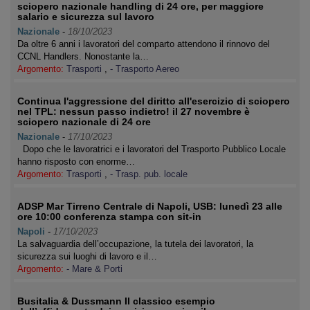
sciopero nazionale handling di 24 ore, per maggiore
salario e sicurezza sul lavoro
Nazionale
-
18/10/2023
Da oltre 6 anni i lavoratori del comparto attendono il rinnovo del
CCNL Handlers. Nonostante la…
Argomento:
Trasporti
,
- Trasporto Aereo
Continua l'aggressione del diritto all'esercizio di sciopero
nel TPL: nessun passo indietro! il 27 novembre è
sciopero nazionale di 24 ore
Nazionale
-
17/10/2023
Dopo che le lavoratrici e i lavoratori del Trasporto Pubblico Locale
hanno risposto con enorme…
Argomento:
Trasporti
,
- Trasp. pub. locale
ADSP Mar Tirreno Centrale di Napoli, USB: lunedì 23 alle
ore 10:00 conferenza stampa con sit-in
Napoli
-
17/10/2023
La salvaguardia dell’occupazione, la tutela dei lavoratori, la
sicurezza sui luoghi di lavoro e il…
Argomento:
- Mare & Porti
Busitalia & Dussmann Il classico esempio