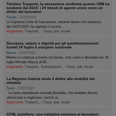
Trentino Trasporti, la cassazione conferma quanto USB ha
sostiene dal 2014: i 24 minuti di agente unico sono un
diritto dei lavoratori
Trento
-
21/07/2023
La Suprema Corte di Cassazione, sezione lavoro con sentenza
del 20/07/2023, ha rigettato il ricorso…
Argomento:
Trasporti
,
- Trasp. pub. locale
Sicurezza, salario e dignità per gli autoferrotranvieri:
lunedì 24 luglio è sciopero nazionale
Roma
-
21/07/2023
Mentre si continua a morire sul lavoro, così come è deceduto ieri 20
luglio Michele Mazza di 50…
Argomento:
Trasporti
,
Autotrasporto
,
- Trasp. pub. locale
La Regione Umbria elude il diritto alla mobilità dei
cittadini
Terni
-
17/07/2023
La tanto sbandierata azienda Busitalia, che avrebbe dovuto
ottimizzare e migliorare i servizi ai…
Argomento:
Trasporti
,
- Trasp. pub. locale
CCNL autoferro: una trattativa estranea ai lavoratori.