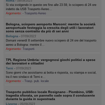
Roma
-
08/09/2023
Si sta svolgendo in queste ore fino alle 23.59, lo sciopero di 24 ore
indetto da USB Trasporto Aereo…
Argomento:
- Trasporto Aereo
Bologna, sciopero aeroporto Marconi: mentre la società
aeroportuale festeggia la crescita degli utili i lavoratori
sono senza contratto da più di sei anni
Bologna
-
07/09/2023
Domani venerdì 8 settembre nuovo sciopero di 24 ore del trasporto
aereo a Bologna: mentre il…
Argomento:
Trasporti
TPL Regione Umbria: vergognosi giochi politici a spese
dei lavoratori e cittadini
Terni
-
07/09/2023
Sono giorni che assistiamo ai botta e risposta, su stampa e social,
tra il neo sindaco di Terni e…
Argomento:
- Trasp. pub. locale
Trasporto pubblico locale Rosignano - Piombino, USB:
tragedia sfiorata, un pannello cade sopra il conducente
durante la guida in supestrada
Livorno
-
05/09/2023