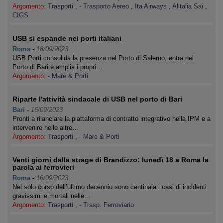
Argomento:
Trasporti
,
- Trasporto Aereo
,
Ita Airways
,
Alitalia Sai
,
CIGS
USB si espande nei porti italiani
Roma
-
18/09/2023
USB Porti consolida la presenza nel Porto di Salerno, entra nel
Porto di Bari e amplia i propri…
Argomento:
- Mare & Porti
Riparte l'attività sindacale di USB nel porto di Bari
Bari
-
16/09/2023
Pronti a rilanciare la piattaforma di contratto integrativo nella IPM e a
intervenire nelle altre…
Argomento:
Trasporti
,
- Mare & Porti
Venti giorni dalla strage di Brandizzo: lunedì 18 a Roma la
parola ai ferrovieri
Roma
-
16/09/2023
Nel solo corso dell’ultimo decennio sono centinaia i casi di incidenti
gravissimi e mortali nelle…
Argomento:
Trasporti
,
- Trasp. Ferroviario