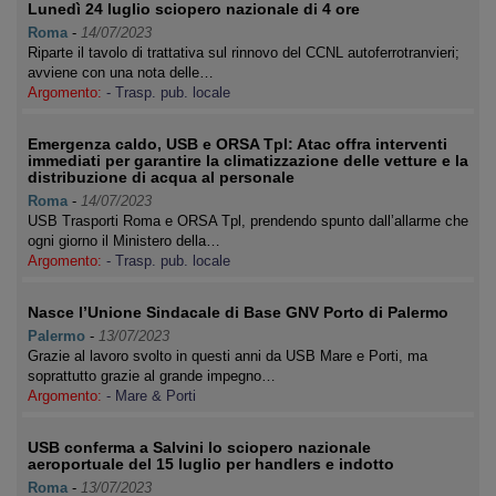
Lunedì 24 luglio sciopero nazionale di 4 ore
Roma
-
14/07/2023
Riparte il tavolo di trattativa sul rinnovo del CCNL autoferrotranvieri;
avviene con una nota delle…
Argomento:
- Trasp. pub. locale
Emergenza caldo, USB e ORSA Tpl: Atac offra interventi
immediati per garantire la climatizzazione delle vetture e la
distribuzione di acqua al personale
Roma
-
14/07/2023
USB Trasporti Roma e ORSA Tpl, prendendo spunto dall’allarme che
ogni giorno il Ministero della…
Argomento:
- Trasp. pub. locale
Nasce l’Unione Sindacale di Base GNV Porto di Palermo
Palermo
-
13/07/2023
Grazie al lavoro svolto in questi anni da USB Mare e Porti, ma
soprattutto grazie al grande impegno…
Argomento:
- Mare & Porti
USB conferma a Salvini lo sciopero nazionale
aeroportuale del 15 luglio per handlers e indotto
Roma
-
13/07/2023