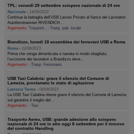
TPL: venerdì 29 settembre sciopero nazionale di 24 ore
Nazionale
-
14/09/2023
Continua la battaglia dell’USB Lavoro Privato al fianco dei Lavoratori
Autoferrotranvieri RIVENDICH…
Argomento:
Trasporti
,
- Trasp. pub. locale
Brandizzo, lunedi 18 assemblea dei ferrovieri USB a Roma
Roma
-
11/09/2023
Prima che venga dimenticata o narrata in modo sbagliato,
l’uccisione dei lavoratori a Brandizzo deve…
Argomento:
- Trasp. Ferroviario
USB Taxi Calabria: grave il silenzio del Comune di
Lamezia, proclamato lo stato di agitazione
Lamezia Terme
-
09/09/2023
La USB Taxi Calabria ritiene grave il silenzio del Comune di Lamezia
sul garantire il meglio del…
Argomento:
- Taxi
Trasporto Aereo, USB: grande adesione allo sciopero
nazionale di 24 ore in atto oggi 8 settembre per il rinnovo
del contratto Handling