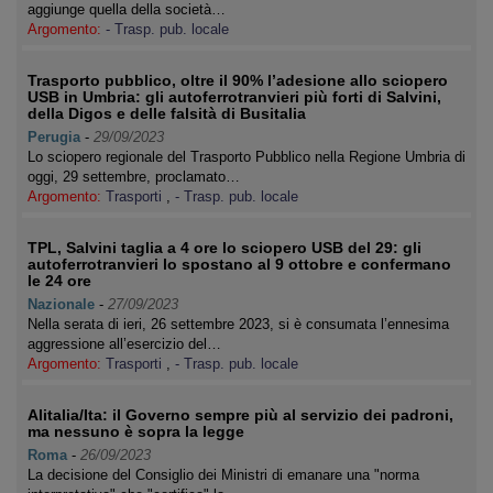
aggiunge quella della società…
Argomento:
- Trasp. pub. locale
Trasporto pubblico, oltre il 90% l’adesione allo sciopero
USB in Umbria: gli autoferrotranvieri più forti di Salvini,
della Digos e delle falsità di Busitalia
Perugia
-
29/09/2023
Lo sciopero regionale del Trasporto Pubblico nella Regione Umbria di
oggi, 29 settembre, proclamato…
Argomento:
Trasporti
,
- Trasp. pub. locale
TPL, Salvini taglia a 4 ore lo sciopero USB del 29: gli
autoferrotranvieri lo spostano al 9 ottobre e confermano
le 24 ore
Nazionale
-
27/09/2023
Nella serata di ieri, 26 settembre 2023, si è consumata l’ennesima
aggressione all’esercizio del…
Argomento:
Trasporti
,
- Trasp. pub. locale
Alitalia/Ita: il Governo sempre più al servizio dei padroni,
ma nessuno è sopra la legge
Roma
-
26/09/2023
La decisione del Consiglio dei Ministri di emanare una "norma