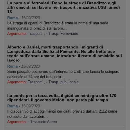
La parola ai ferrovieri! Dopo la strage di Brandizzo e gli
altri omicidi sul lavoro nei trasporti, iniziativa USB lunedì
18
Roma
-
15/09/2023
La strage di operai di Brandizzo è stata la prima di una serie
insanguinata di omicidi sul lavoro…
Argomento:
Trasporti
,
- Trasp. Ferroviario
Alberto e Daniel, morti trasportando i migranti di
Lampedusa dalla Sicilia al Piemonte. No alle frettolose
teorie sull’errore umano, introdurre il reato di omicidio sul
lavoro
Roma
-
15/09/2023
Sono passate poche ore dall’intervento USB che lancia lo sciopero
nazionale di 24 ore del trasporto…
Argomento:
Trasporti
,
- Trasp. pub. locale
Ita perde per la terza volta, il giudice reintegra oltre 170
dipendenti. Il governo Meloni non perda più tempo
Roma
-
15/09/2023
Il dispositivo di accoglimento dei diritti previsti dall'art. 2112 come
richiesto dai lavoratori…
Argomento:
- Trasporto Aereo