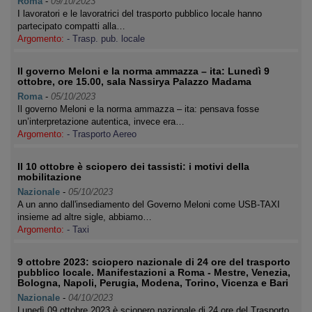
Roma
-
09/10/2023
I lavoratori e le lavoratrici del trasporto pubblico locale hanno
partecipato compatti alla…
Argomento:
- Trasp. pub. locale
Il governo Meloni e la norma ammazza – ita: Lunedì 9
ottobre, ore 15.00, sala Nassirya Palazzo Madama
Roma
-
05/10/2023
Il governo Meloni e la norma ammazza – ita: pensava fosse
un’interpretazione autentica, invece era…
Argomento:
- Trasporto Aereo
Il 10 ottobre è sciopero dei tassisti: i motivi della
mobilitazione
Nazionale
-
05/10/2023
A un anno dall'insediamento del Governo Meloni come USB-TAXI
insieme ad altre sigle, abbiamo…
Argomento:
- Taxi
9 ottobre 2023: sciopero nazionale di 24 ore del trasporto
pubblico locale. Manifestazioni a Roma - Mestre, Venezia,
Bologna, Napoli, Perugia, Modena, Torino, Vicenza e Bari
Nazionale
-
04/10/2023
Lunedì 09 ottobre 2023 è sciopero nazionale di 24 ore del Trasporto