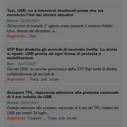
Taxi, USB: no a interventi strutturali prima che sia
concluso l’iter dei decreti attuativi
Roma
-
02/08/2023
All’incontro di martedì 1° agosto erano presenti il ministro Adolfo
Urso, titolare del dicastero, e…
Argomento:
- Taxi
STP Bari disdetta gli accordi di secondo livello. La storia
si ripete: USB pronta ad ogni forma di protesta e
mobilitazione
Bari
-
31/07/2023
Già nel 2019, la vecchia governance della STP Bari tentò di disdire
unilateralmente gli accordi di…
Argomento:
- Trasp. pub. locale
Sciopero TPL, massiccia adesione alla protesta nazionale
di 4 ore indetta da USB
Roma
-
24/07/2023
Grande adesione allo sciopero nazionale di 4 ore del TPL indetto da
USB per lunedì 24 luglio:…
Argomento:
Trasporti
,
- Trasp. pub. locale