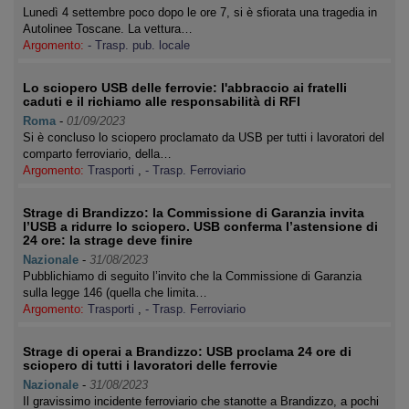
Lunedì 4 settembre poco dopo le ore 7, si è sfiorata una tragedia in
Autolinee Toscane. La vettura…
Argomento:
- Trasp. pub. locale
Lo sciopero USB delle ferrovie: l'abbraccio ai fratelli
caduti e il richiamo alle responsabilità di RFI
Roma
-
01/09/2023
Si è concluso lo sciopero proclamato da USB per tutti i lavoratori del
comparto ferroviario, della…
Argomento:
Trasporti
,
- Trasp. Ferroviario
Strage di Brandizzo: la Commissione di Garanzia invita
l’USB a ridurre lo sciopero. USB conferma l’astensione di
24 ore: la strage deve finire
Nazionale
-
31/08/2023
Pubblichiamo di seguito l’invito che la Commissione di Garanzia
sulla legge 146 (quella che limita…
Argomento:
Trasporti
,
- Trasp. Ferroviario
Strage di operai a Brandizzo: USB proclama 24 ore di
sciopero di tutti i lavoratori delle ferrovie
Nazionale
-
31/08/2023
Il gravissimo incidente ferroviario che stanotte a Brandizzo, a pochi