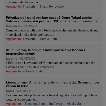
chilometri da Torino, ha…
Argomento:
Trasporti
,
- Trasp. Ferroviario
Privatizzare i porti per fare cassa? Dopo Tajani anche
Salvini accelera, dai portuali USB una ferma opposizione
Nazionale
-
28/08/2023
Ormai è chiaro a tutti che il Re è nudo e che questo Governo dovrà
rimangiarsi molte delle promesse…
Argomento:
Trasporti
,
- Mare & Porti
ALP Livorno, la commissione consultiva boccia i
prepensionamenti
Livorno
-
02/08/2023
L’RSU e tutti i lavoratori ALP sono venuti a conoscenza che nelle
Commissioni Consultive convocate…
Argomento:
- Mare & Porti
Licenziamenti Alitalia: i problemi irrisolti dal Governo non
vanno in ferie
Roma
-
02/08/2023
La chiusura della politica per le ferie di agosto trova tutti i problemi
legati alla operazione…
Argomento:
- Trasporto Aereo
,
Ita Airways
,
Alitalia Sai