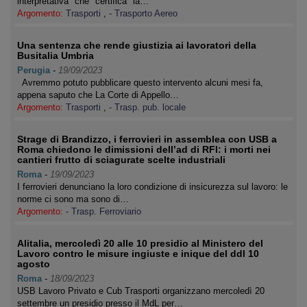
interpretativa" che "certifica" la…
Argomento:
Trasporti
,
- Trasporto Aereo
Una sentenza che rende giustizia ai lavoratori della
Busitalia Umbria
Perugia
-
19/09/2023
Avremmo potuto pubblicare questo intervento alcuni mesi fa,
appena saputo che La Corte di Appello…
Argomento:
Trasporti
,
- Trasp. pub. locale
Strage di Brandizzo, i ferrovieri in assemblea con USB a
Roma chiedono le dimissioni dell’ad di RFI: i morti nei
cantieri frutto di sciagurate scelte industriali
Roma
-
19/09/2023
I ferrovieri denunciano la loro condizione di insicurezza sul lavoro: le
norme ci sono ma sono di…
Argomento:
- Trasp. Ferroviario
Alitalia, mercoledì 20 alle 10 presidio al Ministero del
Lavoro contro le misure ingiuste e inique del ddl 10
agosto
Roma
-
18/09/2023
USB Lavoro Privato e Cub Trasporti organizzano mercoledì 20
settembre un presidio presso il MdL per…