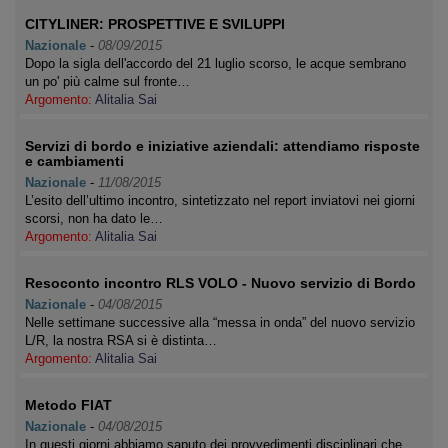
CITYLINER: PROSPETTIVE E SVILUPPI
Nazionale
-
08/09/2015
Dopo la sigla dell'accordo del 21 luglio scorso, le acque sembrano
un po' più calme sul fronte…
Argomento:
Alitalia Sai
Servizi di bordo e iniziative aziendali: attendiamo risposte
e cambiamenti
Nazionale
-
11/08/2015
L’esito dell’ultimo incontro, sintetizzato nel report inviatovi nei giorni
scorsi, non ha dato le…
Argomento:
Alitalia Sai
Resoconto incontro RLS VOLO - Nuovo servizio di Bordo
Nazionale
-
04/08/2015
Nelle settimane successive alla “messa in onda” del nuovo servizio
L/R, la nostra RSA si è distinta…
Argomento:
Alitalia Sai
Metodo FIAT
Nazionale
-
04/08/2015
In questi giorni abbiamo saputo dei provvedimenti disciplinari che