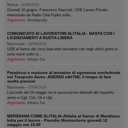
Roma
-
16/06/2016
Giovedì 16 giugno, Francesco Staccioli, USB Lavoro Privato,
intervistato da Radio Città Fujiko sulla…
Argomento:
Meridianafly
COMUNICATO AI LAVORATORI ALITALIA - BASTA CON I
LICENZIAMENTI A RUOTA LIBERA
Nazionale
-
10/06/2016
USB al fianco dei circa duecento lavoratori che negli ultimi giorni si
sono riuniti sotto la…
Argomento:
Alitalia Sai
Paradossi e reazione al tentativo di egemonia confederale
nel Trasporto Aereo. ADESSO e&#768; il tempo di fare
scelte precise!
Nazionale
-
27/05/2016
L'accordo del 24 maggio tra le associazioni datoriali del trasporto
aereo e Cgil, Cisl, Uil e Ugl…
Argomento:
Alitalia Sai
MERIDIANA COME ALITALIA-Alitalia al fianco di Meridiana
lotta per il lavoro - Presidio Montecitorio giovedì 12
maggio ore 15.00