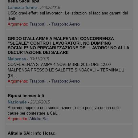
della Sacal spa
Lamezia Terme
-
24/02/2016
USB: gravi effetti sui lavoratori. Le istituzioni si facciano garanti dei
diritti
Argomento:
Trasporti
,
- Trasporto Aereo
GRIDO D'ALLARME A MALPENSA! CONCORRENZA
"SLEALE" CONTRO I LAVORATORI. NO DUMPING
SOCIALE! NO PRECARIZZAZIONE DEL LAVORO! NO ALLA
DECURTAZIONE DEI SALARI!
Malpensa
-
03/11/2015
CONFERENZA STAMPA 4 NOVEMBRE 2015 ORE 12.00
MALPENSA PRESSO LE SALETTE SINDACALI – TERMINAL 1
(DI…
Argomento:
Trasporti
,
- Trasporto Aereo
Riposi Immovibili
Nazionale
-
26/10/2015
Abbiamo appreso con soddisfazione l'esito positivo di una delle
cause per contestare a Cai…
Argomento:
Alitalia Sai
Alitalia SAI: Info Hotac