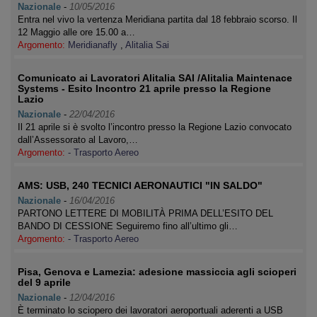
Nazionale
-
10/05/2016
Entra nel vivo la vertenza Meridiana partita dal 18 febbraio scorso. Il
12 Maggio alle ore 15.00 a…
Argomento:
Meridianafly
,
Alitalia Sai
Comunicato ai Lavoratori Alitalia SAI /Alitalia Maintenace
Systems - Esito Incontro 21 aprile presso la Regione
Lazio
Nazionale
-
22/04/2016
Il 21 aprile si è svolto l’incontro presso la Regione Lazio convocato
dall’Assessorato al Lavoro,…
Argomento:
- Trasporto Aereo
AMS: USB, 240 TECNICI AERONAUTICI "IN SALDO"
Nazionale
-
16/04/2016
PARTONO LETTERE DI MOBILITÀ PRIMA DELL’ESITO DEL
BANDO DI CESSIONE Seguiremo fino all’ultimo gli…
Argomento:
- Trasporto Aereo
Pisa, Genova e Lamezia: adesione massiccia agli scioperi
del 9 aprile
Nazionale
-
12/04/2016
È terminato lo sciopero dei lavoratori aeroportuali aderenti a USB