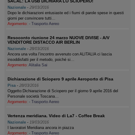
SACAL: LA USB DICHIARA LO SCIOPERO!
Nazionale
-
29/03/2016
Dopo le dichiarazioni entusiaste ed i fiumi di parole spese in questi
giorni per convincere tutti…
Argomento:
- Trasporto Aereo
Resoconto riunione 24 marzo NUOVE DIVISE - A/V
VENDITORE DISTACCO AIR BERLIN
Nazionale
-
28/03/2016
Ancora una volta l’incontro avvenuto con ALITALIA ci lascia
insoddisfatti per il metodo, poiché si…
Argomento:
Alitalia Sai
Dichiarazione di Sciopero 9 aprile Aeroporto di Pisa
Pisa
-
28/03/2016
Oggetto:Dichiarazione di Sciopero per il giorno 9 aprile 2016 del
Personale società Toscana…
Argomento:
- Trasporto Aereo
Vertenza meridiana. Video di La7 - Coffee Break
Nazionale
-
19/03/2016
I lavoratori Meridiana ancora in piazza
Argomento:
- Trasporto Aereo