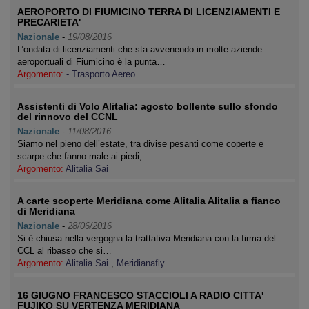
AEROPORTO DI FIUMICINO TERRA DI LICENZIAMENTI E
PRECARIETA'
Nazionale
-
19/08/2016
L’ondata di licenziamenti che sta avvenendo in molte aziende
aeroportuali di Fiumicino è la punta…
Argomento:
- Trasporto Aereo
Assistenti di Volo Alitalia: agosto bollente sullo sfondo
del rinnovo del CCNL
Nazionale
-
11/08/2016
Siamo nel pieno dell’estate, tra divise pesanti come coperte e
scarpe che fanno male ai piedi,…
Argomento:
Alitalia Sai
A carte scoperte Meridiana come Alitalia Alitalia a fianco
di Meridiana
Nazionale
-
28/06/2016
Si è chiusa nella vergogna la trattativa Meridiana con la firma del
CCL al ribasso che si…
Argomento:
Alitalia Sai
,
Meridianafly
16 GIUGNO FRANCESCO STACCIOLI A RADIO CITTA'
FUJIKO SU VERTENZA MERIDIANA