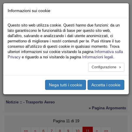
Chi siamo - Statuto
Informazioni sui cookie
Le nostre sedi
Servizi
Questo sito web utilizza cookie. Questi hanno due funzioni: da un
Iscriviti
lato garantiscono le funzionalità di base per questo sito web,
Ricerca
dall'altro, salvando e analizzando i dati utente anonimizzati, ci
Area Stampa
permettono di migliorare i nostri contenuti per te. Puoi ritirare il tuo
consenso all'utilizzo di questi cookie in qualsiasi momento. Trova
Privacy
ulteriori informazioni sui cookie visitando la pagina
Informativa sulla
TRASPORTI
Privacy
e riguardo a noi visitando la pagina
Informazioni legali
.
Configurazione
Toggle
navigation
Nega tutti i cookie
Accetta i cookie
Menu del sito
Toggle
navigati
Notizie :: - Trasporto Aereo
» Pagina Argomento
Pagina 11 di 19
<<
<
6
7
8
9
10
11
>
>>