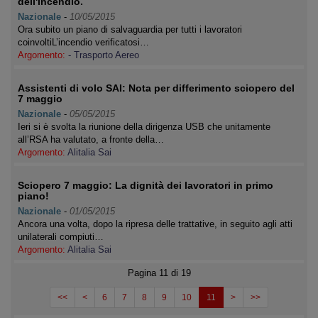
dell'incendio.
Nazionale
-
10/05/2015
Ora subito un piano di salvaguardia per tutti i lavoratori
coinvoltiL’incendio verificatosi…
Argomento:
- Trasporto Aereo
Assistenti di volo SAI: Nota per differimento sciopero del
7 maggio
Nazionale
-
05/05/2015
Ieri si è svolta la riunione della dirigenza USB che unitamente
all’RSA ha valutato, a fronte della…
Argomento:
Alitalia Sai
Sciopero 7 maggio: La dignità dei lavoratori in primo
piano!
Nazionale
-
01/05/2015
Ancora una volta, dopo la ripresa delle trattative, in seguito agli atti
unilaterali compiuti…
Argomento:
Alitalia Sai
Pagina 11 di 19
<<
<
6
7
8
9
10
11
>
>>