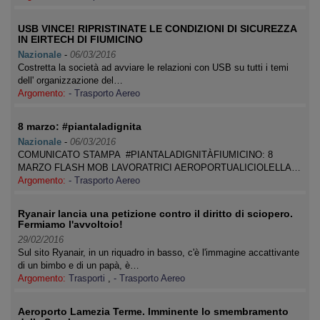
USB VINCE! RIPRISTINATE LE CONDIZIONI DI SICUREZZA
IN EIRTECH DI FIUMICINO
Nazionale
-
06/03/2016
Costretta la società ad avviare le relazioni con USB su tutti i temi
dell' organizzazione del…
Argomento:
- Trasporto Aereo
8 marzo: #piantaladignita
Nazionale
-
06/03/2016
COMUNICATO STAMPA #PIANTALADIGNITÀFIUMICINO: 8
MARZO FLASH MOB LAVORATRICI AEROPORTUALICIOLELLA…
Argomento:
- Trasporto Aereo
Ryanair lancia una petizione contro il diritto di sciopero.
Fermiamo l'avvoltoio!
29/02/2016
Sul sito Ryanair, in un riquadro in basso, c'è l'immagine accattivante
di un bimbo e di un papà, è…
Argomento:
Trasporti
,
- Trasporto Aereo
Aeroporto Lamezia Terme. Imminente lo smembramento